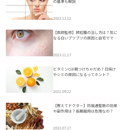
の基準も解説
2023.12.12
【医師監修】稗粒腫の治し方は？気に
なる白いブツブツの原因と自宅ででき
るケアについて
2023.11.17
ビタミンCは朝つけちゃだめ？日焼け
やシミの原因になるってホント？
2021.09.22
【教えてドクター】防風通聖散の効果
や副作用は？長期服用は危険なの？
2023.07.27