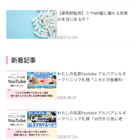
【薬剤師監修】ミヤBM錠に痩せる効果
は本当にあるの？
2023.11.10
新着記事
わたしの名医Youtube アルバアレルギ
ークリニック札幌「ニキビが皮膚科で
も治らない理由｜繰り返す人が次に考
える治療を医師が解説」を公開いたし
ました。
2026.08.07
わたしの名医Youtube アルバアレルギ
ークリニック札幌「30代から急に老け
て見える男性へ｜医師が教える「最初
にやるべき3つ」」を公開いたしまし
た。
2026.07.24