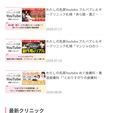
わたしの名医Youtube アルバアレルギ
ークリニック札幌「赤ら顔・酒さ・ニ
キビ跡にVビームは効く？向いている赤
みを医師が徹底解説」を公開いたしま
した。
2026.07.17
わたしの名医Youtube アルバアレルギ
ークリニック札幌「マンジャロのリア
ル｜医師が明かす副作用・リバウン
ド・正しい使い方」を公開いたしまし
た。
2026.07.10
わたしの名医Youtube めぐ皮膚科・美
容皮膚科「”とおりすがりの皮膚科
医”がスレッズの肌悩みに本気で答えて
みた」を公開いたしました。
2026.06.05
最新クリニック