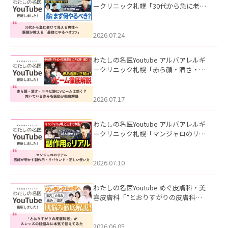
ークリニック札幌「30代から急に老け
て見える男性へ｜医師が教える「最初
にやるべき3つ」」を公開いたしまし
た。
2026.07.24
わたしの名医Youtube アルバアレルギ
ークリニック札幌「赤ら顔・酒さ・ニ
キビ跡にVビームは効く？向いている赤
みを医師が徹底解説」を公開いたしま
した。
2026.07.17
わたしの名医Youtube アルバアレルギ
ークリニック札幌「マンジャロのリア
ル｜医師が明かす副作用・リバウン
ド・正しい使い方」を公開いたしまし
た。
2026.07.10
わたしの名医Youtube めぐ皮膚科・美
容皮膚科「”とおりすがりの皮膚科
医”がスレッズの肌悩みに本気で答えて
みた」を公開いたしました。
2026.06.05