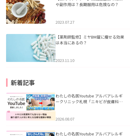
や副作用は？長期服用は危険なの？
2023.07.27
【薬剤師監修】ミヤBM錠に痩せる効果
は本当にあるの？
2023.11.10
新着記事
わたしの名医Youtube アルバアレルギ
ークリニック札幌「ニキビが皮膚科で
も治らない理由｜繰り返す人が次に考
える治療を医師が解説」を公開いたし
ました。
2026.08.07
わたしの名医Youtube アルバアレルギ