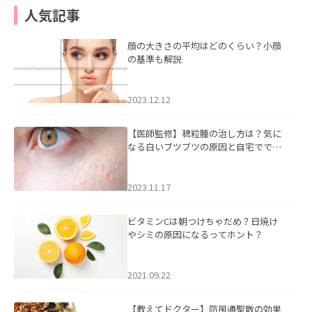
人気記事
顔の大きさの平均はどのくらい？小顔
の基準も解説
2023.12.12
【医師監修】稗粒腫の治し方は？気に
なる白いブツブツの原因と自宅ででき
るケアについて
2023.11.17
ビタミンCは朝つけちゃだめ？日焼け
やシミの原因になるってホント？
2021.09.22
【教えてドクター】防風通聖散の効果