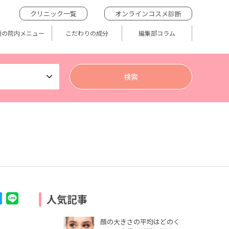
クリニック一覧
オンラインコスメ診断
題の院内メニュー
こだわりの成分
編集部コラム
人気記事
顔の大きさの平均はどのく