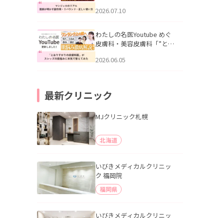
幌「マンジャロのリアル｜
2026.07.10
医師が明かす副作用・リバ
ウンド・正しい使い方」を
公開いたしました。
わたしの名医Youtube めぐ
皮膚科・美容皮膚科「”とお
りすがりの皮膚科医”がスレ
2026.06.05
ッズの肌悩みに本気で答え
てみた」を公開いたしまし
た。
最新クリニック
MJクリニック札幌
北海道
いびきメディカルクリニッ
ク 福岡院
福岡県
いびきメディカルクリニッ