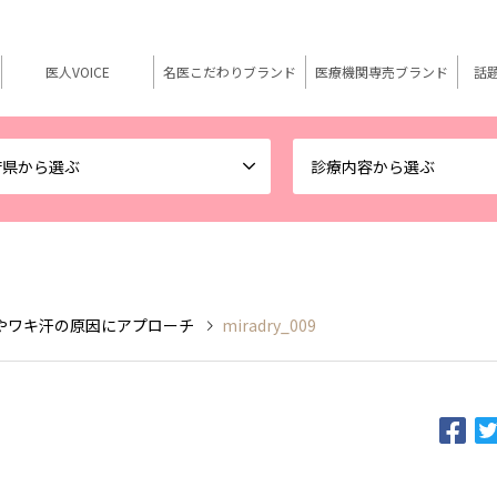
医人VOICE
名医こだわりブランド
医療機関専売ブランド
話
府県から選ぶ
診療内容から選ぶ
やワキ汗の原因にアプローチ
miradry_009