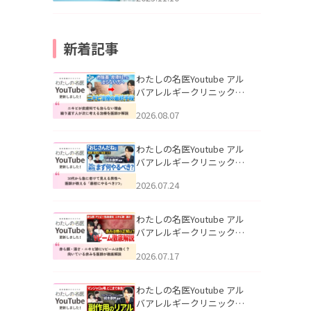
新着記事
わたしの名医Youtube アル
バアレルギークリニック札
幌「ニキビが皮膚科でも治
2026.08.07
らない理由｜繰り返す人が
次に考える治療を医師が解
説」を公開いたしました。
わたしの名医Youtube アル
バアレルギークリニック札
幌「30代から急に老けて見
2026.07.24
える男性へ｜医師が教える
「最初にやるべき3つ」」を
公開いたしました。
わたしの名医Youtube アル
バアレルギークリニック札
幌「赤ら顔・酒さ・ニキビ
2026.07.17
跡にVビームは効く？向いて
いる赤みを医師が徹底解
説」を公開いたしました。
わたしの名医Youtube アル
バアレルギークリニック札