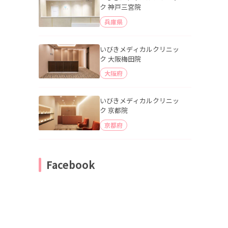
ク 神戸三宮院
兵庫県
いびきメディカルクリニッ
ク 大阪梅田院
大阪府
いびきメディカルクリニッ
ク 京都院
京都府
Facebook