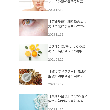
らい？小顔の基準も解説
2023.12.12
【医師監修】稗粒腫の治し
方は？気になる白いブツブ
ツの原因と自宅でできるケ
2023.11.17
アについて
ビタミンCは朝つけちゃだ
め？日焼けやシミの原因に
なるってホント？
2021.09.22
【教えてドクター】防風通
聖散の効果や副作用は？長
期服用は危険なの？
2023.07.27
【薬剤師監修】ミヤBM錠に
痩せる効果は本当にある
の？
2023.11.10