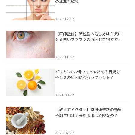
の基準も解説
2023.12.12
【医師監修】稗粒腫の治し方は？気に
なる白いブツブツの原因と自宅ででき
るケアについて
2023.11.17
ビタミンCは朝つけちゃだめ？日焼け
やシミの原因になるってホント？
2021.09.22
【教えてドクター】防風通聖散の効果
や副作用は？長期服用は危険なの？
2023.07.27