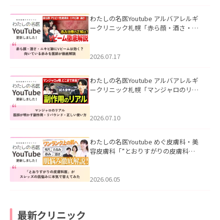
わたしの名医Youtube アルバアレルギ
ークリニック札幌「赤ら顔・酒さ・ニ
キビ跡にVビームは効く？向いている赤
みを医師が徹底解説」を公開いたしま
した。
2026.07.17
わたしの名医Youtube アルバアレルギ
ークリニック札幌「マンジャロのリア
ル｜医師が明かす副作用・リバウン
ド・正しい使い方」を公開いたしまし
た。
2026.07.10
わたしの名医Youtube めぐ皮膚科・美
容皮膚科「”とおりすがりの皮膚科
医”がスレッズの肌悩みに本気で答えて
みた」を公開いたしました。
2026.06.05
最新クリニック