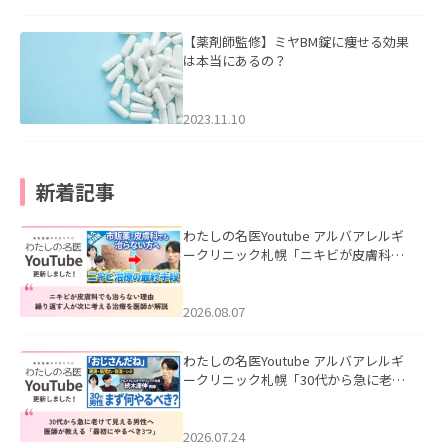
【薬剤師監修】ミヤBM錠に痩せる効果
は本当にあるの？
2023.11.10
新着記事
わたしの名医Youtube アルバアレルギ
ークリニック札幌「ニキビが皮膚科で
も治らない理由｜繰り返す人が次に考
える治療を医師が解説」を公開いたし
ました。
2026.08.07
わたしの名医Youtube アルバアレルギ
ークリニック札幌「30代から急に老け
て見える男性へ｜医師が教える「最初
にやるべき3つ」」を公開いたしまし
た。
2026.07.24