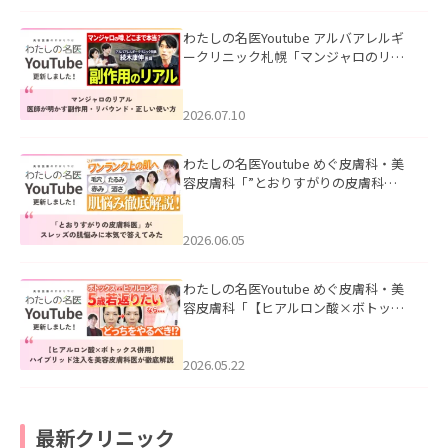
わたしの名医Youtube アルバアレルギ
ークリニック札幌「マンジャロのリア
ル｜医師が明かす副作用・リバウン
ド・正しい使い方」を公開いたしまし
た。
2026.07.10
わたしの名医Youtube めぐ皮膚科・美
容皮膚科「”とおりすがりの皮膚科
医”がスレッズの肌悩みに本気で答えて
みた」を公開いたしました。
2026.06.05
わたしの名医Youtube めぐ皮膚科・美
容皮膚科「【ヒアルロン酸×ボトック
ス併用】ハイブリッド注入を美容皮膚
科医が徹底解説」を公開いたしまし
た。
2026.05.22
最新クリニック