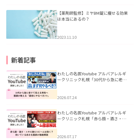
【薬剤師監修】ミヤBM錠に痩せる効果
は本当にあるの？
2023.11.10
新着記事
わたしの名医Youtube アルバアレルギ
ークリニック札幌「30代から急に老け
て見える男性へ｜医師が教える「最初
にやるべき3つ」」を公開いたしまし
た。
2026.07.24
わたしの名医Youtube アルバアレルギ
ークリニック札幌「赤ら顔・酒さ・ニ
キビ跡にVビームは効く？向いている赤
みを医師が徹底解説」を公開いたしま
した。
2026.07.17