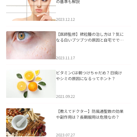
の基準も解説
2023.12.12
【医師監修】稗粒腫の治し方は？気に
なる白いブツブツの原因と自宅ででき
るケアについて
2023.11.17
ビタミンCは朝つけちゃだめ？日焼け
やシミの原因になるってホント？
2021.09.22
【教えてドクター】防風通聖散の効果
や副作用は？長期服用は危険なの？
2023.07.27