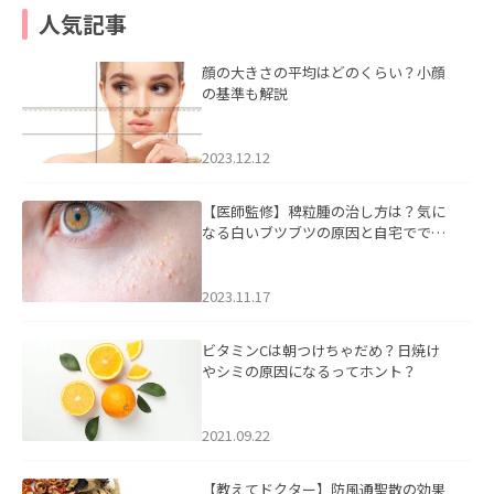
人気記事
顔の大きさの平均はどのくらい？小顔
の基準も解説
2023.12.12
【医師監修】稗粒腫の治し方は？気に
なる白いブツブツの原因と自宅ででき
るケアについて
2023.11.17
ビタミンCは朝つけちゃだめ？日焼け
やシミの原因になるってホント？
2021.09.22
【教えてドクター】防風通聖散の効果