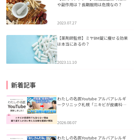
や副作用は？長期服用は危険なの？
2023.07.27
【薬剤師監修】ミヤBM錠に痩せる効果
は本当にあるの？
2023.11.10
新着記事
わたしの名医Youtube アルバアレルギ
ークリニック札幌「ニキビが皮膚科で
も治らない理由｜繰り返す人が次に考
える治療を医師が解説」を公開いたし
ました。
2026.08.07
わたしの名医Youtube アルバアレルギ