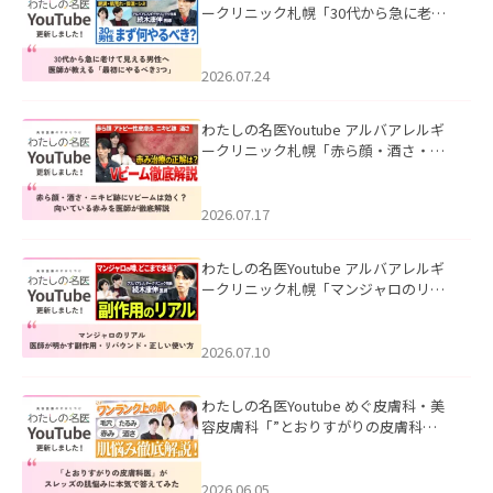
ークリニック札幌「30代から急に老け
て見える男性へ｜医師が教える「最初
にやるべき3つ」」を公開いたしまし
た。
2026.07.24
わたしの名医Youtube アルバアレルギ
ークリニック札幌「赤ら顔・酒さ・ニ
キビ跡にVビームは効く？向いている赤
みを医師が徹底解説」を公開いたしま
した。
2026.07.17
わたしの名医Youtube アルバアレルギ
ークリニック札幌「マンジャロのリア
ル｜医師が明かす副作用・リバウン
ド・正しい使い方」を公開いたしまし
た。
2026.07.10
わたしの名医Youtube めぐ皮膚科・美
容皮膚科「”とおりすがりの皮膚科
医”がスレッズの肌悩みに本気で答えて
みた」を公開いたしました。
2026.06.05