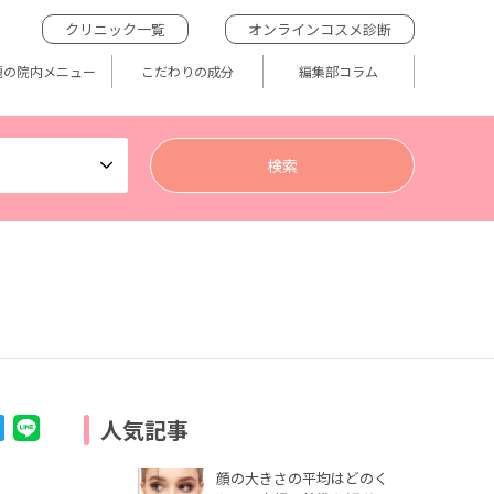
クリニック一覧
オンラインコスメ診断
題の院内メニュー
こだわりの成分
編集部コラム
人気記事
顔の大きさの平均はどのく