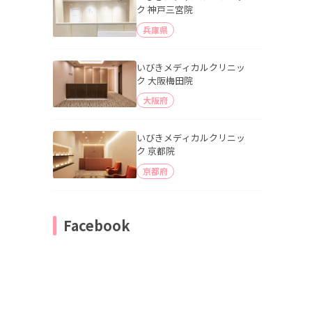
ク 神戸三宮院
兵庫県
いびきメディカルクリニッ
ク 大阪梅田院
大阪府
いびきメディカルクリニッ
ク 京都院
京都府
Facebook