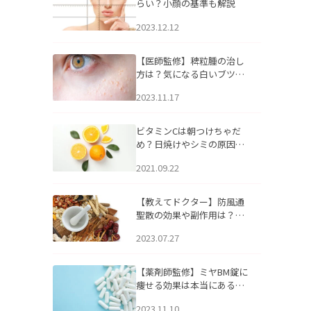
らい？小顔の基準も解説
2023.12.12
【医師監修】稗粒腫の治し
方は？気になる白いブツブ
ツの原因と自宅でできるケ
2023.11.17
アについて
ビタミンCは朝つけちゃだ
め？日焼けやシミの原因に
なるってホント？
2021.09.22
【教えてドクター】防風通
聖散の効果や副作用は？長
期服用は危険なの？
2023.07.27
【薬剤師監修】ミヤBM錠に
痩せる効果は本当にある
の？
2023.11.10