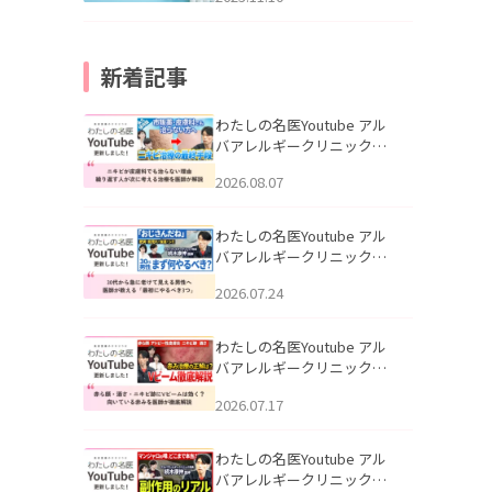
新着記事
わたしの名医Youtube アル
バアレルギークリニック札
幌「ニキビが皮膚科でも治
2026.08.07
らない理由｜繰り返す人が
次に考える治療を医師が解
説」を公開いたしました。
わたしの名医Youtube アル
バアレルギークリニック札
幌「30代から急に老けて見
2026.07.24
える男性へ｜医師が教える
「最初にやるべき3つ」」を
公開いたしました。
わたしの名医Youtube アル
バアレルギークリニック札
幌「赤ら顔・酒さ・ニキビ
2026.07.17
跡にVビームは効く？向いて
いる赤みを医師が徹底解
説」を公開いたしました。
わたしの名医Youtube アル
バアレルギークリニック札