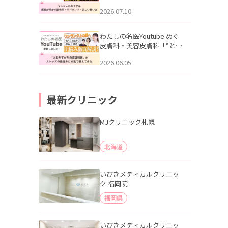
幌「マンジャロのリアル｜
2026.07.10
医師が明かす副作用・リバ
ウンド・正しい使い方」を
公開いたしました。
わたしの名医Youtube めぐ
皮膚科・美容皮膚科「”とお
りすがりの皮膚科医”がスレ
2026.06.05
ッズの肌悩みに本気で答え
てみた」を公開いたしまし
た。
最新クリニック
MJクリニック札幌
北海道
いびきメディカルクリニッ
ク 福岡院
福岡県
いびきメディカルクリニッ