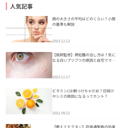
人気記事
顔の大きさの平均はどのくらい？小顔
の基準も解説
2023.12.12
【医師監修】稗粒腫の治し方は？気に
なる白いブツブツの原因と自宅ででき
るケアについて
2023.11.17
ビタミンCは朝つけちゃだめ？日焼け
やシミの原因になるってホント？
2021.09.22
【教えてドクター】防風通聖散の効果