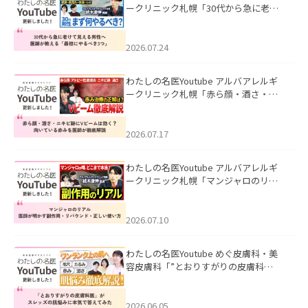
ークリニック札幌「30代から急に老け
て見える男性へ｜医師が教える「最初
にやるべき3つ」」を公開いたしまし
た。
2026.07.24
わたしの名医Youtube アルバアレルギ
ークリニック札幌「赤ら顔・酒さ・ニ
キビ跡にVビームは効く？向いている赤
みを医師が徹底解説」を公開いたしま
した。
2026.07.17
わたしの名医Youtube アルバアレルギ
ークリニック札幌「マンジャロのリア
ル｜医師が明かす副作用・リバウン
ド・正しい使い方」を公開いたしまし
た。
2026.07.10
わたしの名医Youtube めぐ皮膚科・美
容皮膚科「”とおりすがりの皮膚科
医”がスレッズの肌悩みに本気で答えて
みた」を公開いたしました。
2026.06.05