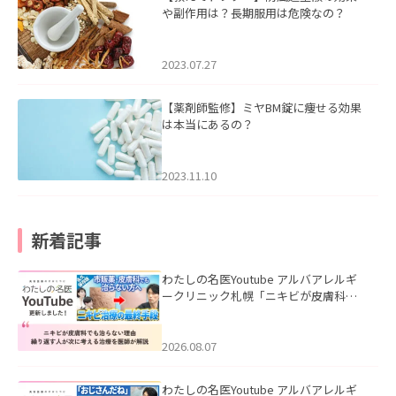
や副作用は？長期服用は危険なの？
2023.07.27
【薬剤師監修】ミヤBM錠に痩せる効果
は本当にあるの？
2023.11.10
新着記事
わたしの名医Youtube アルバアレルギ
ークリニック札幌「ニキビが皮膚科で
も治らない理由｜繰り返す人が次に考
える治療を医師が解説」を公開いたし
ました。
2026.08.07
わたしの名医Youtube アルバアレルギ