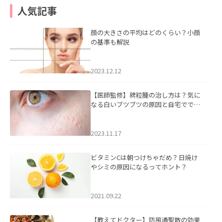
人気記事
顔の大きさの平均はどのくらい？小顔
の基準も解説
2023.12.12
【医師監修】稗粒腫の治し方は？気に
なる白いブツブツの原因と自宅ででき
るケアについて
2023.11.17
ビタミンCは朝つけちゃだめ？日焼け
やシミの原因になるってホント？
2021.09.22
【教えてドクター】防風通聖散の効果