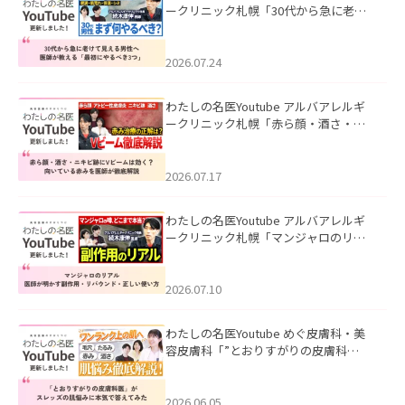
ークリニック札幌「30代から急に老け
て見える男性へ｜医師が教える「最初
にやるべき3つ」」を公開いたしまし
た。
2026.07.24
わたしの名医Youtube アルバアレルギ
ークリニック札幌「赤ら顔・酒さ・ニ
キビ跡にVビームは効く？向いている赤
みを医師が徹底解説」を公開いたしま
した。
2026.07.17
わたしの名医Youtube アルバアレルギ
ークリニック札幌「マンジャロのリア
ル｜医師が明かす副作用・リバウン
ド・正しい使い方」を公開いたしまし
た。
2026.07.10
わたしの名医Youtube めぐ皮膚科・美
容皮膚科「”とおりすがりの皮膚科
医”がスレッズの肌悩みに本気で答えて
みた」を公開いたしました。
2026.06.05