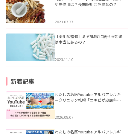
や副作用は？長期服用は危険なの？
2023.07.27
【薬剤師監修】ミヤBM錠に痩せる効果
は本当にあるの？
2023.11.10
新着記事
わたしの名医Youtube アルバアレルギ
ークリニック札幌「ニキビが皮膚科で
も治らない理由｜繰り返す人が次に考
える治療を医師が解説」を公開いたし
ました。
2026.08.07
わたしの名医Youtube アルバアレルギ