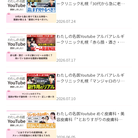
ークリニック札幌「30代から急に老け
て見える男性へ｜医師が教える「最初
にやるべき3つ」」を公開いたしまし
た。
2026.07.24
わたしの名医Youtube アルバアレルギ
ークリニック札幌「赤ら顔・酒さ・ニ
キビ跡にVビームは効く？向いている赤
みを医師が徹底解説」を公開いたしま
した。
2026.07.17
わたしの名医Youtube アルバアレルギ
ークリニック札幌「マンジャロのリア
ル｜医師が明かす副作用・リバウン
ド・正しい使い方」を公開いたしまし
た。
2026.07.10
わたしの名医Youtube めぐ皮膚科・美
容皮膚科「”とおりすがりの皮膚科
医”がスレッズの肌悩みに本気で答えて
みた」を公開いたしました。
2026.06.05