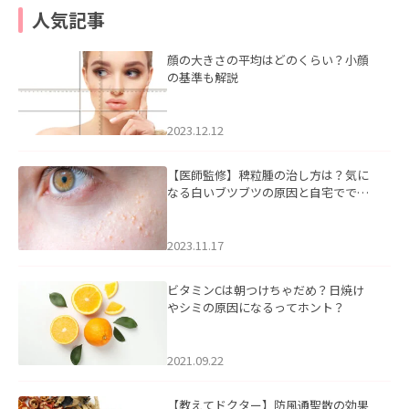
人気記事
顔の大きさの平均はどのくらい？小顔
の基準も解説
2023.12.12
【医師監修】稗粒腫の治し方は？気に
なる白いブツブツの原因と自宅ででき
るケアについて
2023.11.17
ビタミンCは朝つけちゃだめ？日焼け
やシミの原因になるってホント？
2021.09.22
【教えてドクター】防風通聖散の効果