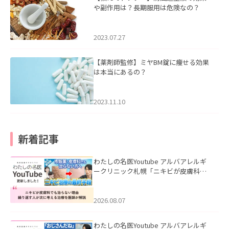
や副作用は？長期服用は危険なの？
2023.07.27
【薬剤師監修】ミヤBM錠に痩せる効果
は本当にあるの？
2023.11.10
新着記事
わたしの名医Youtube アルバアレルギ
ークリニック札幌「ニキビが皮膚科で
も治らない理由｜繰り返す人が次に考
える治療を医師が解説」を公開いたし
ました。
2026.08.07
わたしの名医Youtube アルバアレルギ