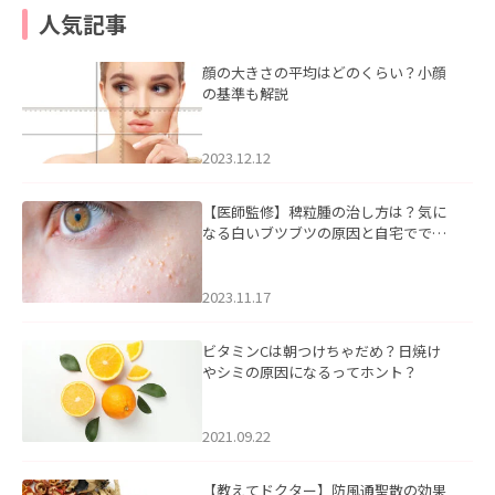
人気記事
顔の大きさの平均はどのくらい？小顔
の基準も解説
2023.12.12
【医師監修】稗粒腫の治し方は？気に
なる白いブツブツの原因と自宅ででき
るケアについて
2023.11.17
ビタミンCは朝つけちゃだめ？日焼け
やシミの原因になるってホント？
2021.09.22
【教えてドクター】防風通聖散の効果