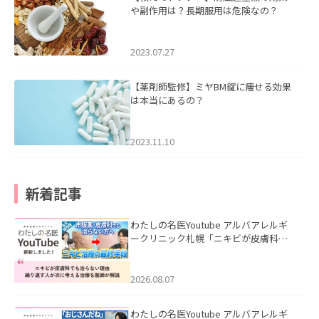
や副作用は？長期服用は危険なの？
2023.07.27
【薬剤師監修】ミヤBM錠に痩せる効果
は本当にあるの？
2023.11.10
新着記事
わたしの名医Youtube アルバアレルギ
ークリニック札幌「ニキビが皮膚科で
も治らない理由｜繰り返す人が次に考
える治療を医師が解説」を公開いたし
ました。
2026.08.07
わたしの名医Youtube アルバアレルギ