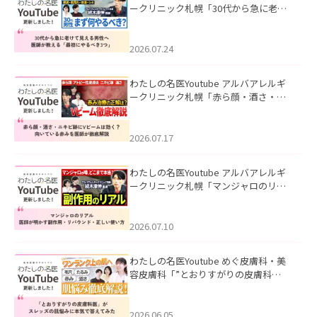
ークリニック札幌「30代から急に老け
て見える男性へ｜医師が教える「最初
にやるべき3つ」」を公開いたしまし
た。
2026.07.24
わたしの名医Youtube アルバアレルギ
ークリニック札幌「赤ら顔・酒さ・ニ
キビ跡にVビームは効く？向いている赤
みを医師が徹底解説」を公開いたしま
した。
2026.07.17
わたしの名医Youtube アルバアレルギ
ークリニック札幌「マンジャロのリア
ル｜医師が明かす副作用・リバウン
ド・正しい使い方」を公開いたしまし
た。
2026.07.10
わたしの名医Youtube めぐ皮膚科・美
容皮膚科「”とおりすがりの皮膚科
医”がスレッズの肌悩みに本気で答えて
みた」を公開いたしました。
2026.06.05