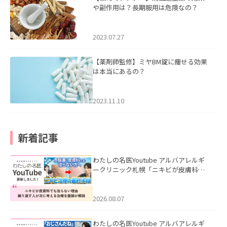
や副作用は？長期服用は危険なの？
2023.07.27
【薬剤師監修】ミヤBM錠に痩せる効果
は本当にあるの？
2023.11.10
新着記事
わたしの名医Youtube アルバアレルギ
ークリニック札幌「ニキビが皮膚科で
も治らない理由｜繰り返す人が次に考
える治療を医師が解説」を公開いたし
ました。
2026.08.07
わたしの名医Youtube アルバアレルギ