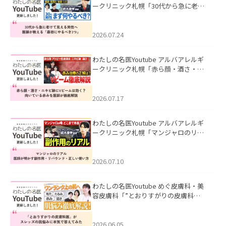
ークリニック札幌「30代から急に老け
て見える男性へ｜医師が教える「最初
にやるべき3つ」」を公開いたしまし
た。
2026.07.24
わたしの名医Youtube アルバアレルギ
ークリニック札幌「赤ら顔・酒さ・ニ
キビ跡にVビームは効く？向いている赤
みを医師が徹底解説」を公開いたしま
した。
2026.07.17
わたしの名医Youtube アルバアレルギ
ークリニック札幌「マンジャロのリア
ル｜医師が明かす副作用・リバウン
ド・正しい使い方」を公開いたしまし
た。
2026.07.10
わたしの名医Youtube めぐ皮膚科・美
容皮膚科「”とおりすがりの皮膚科
医”がスレッズの肌悩みに本気で答えて
みた」を公開いたしました。
2026.06.05