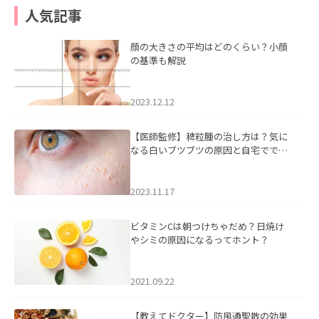
人気記事
顔の大きさの平均はどのくらい？小顔
の基準も解説
2023.12.12
【医師監修】稗粒腫の治し方は？気に
なる白いブツブツの原因と自宅ででき
るケアについて
2023.11.17
ビタミンCは朝つけちゃだめ？日焼け
やシミの原因になるってホント？
2021.09.22
【教えてドクター】防風通聖散の効果