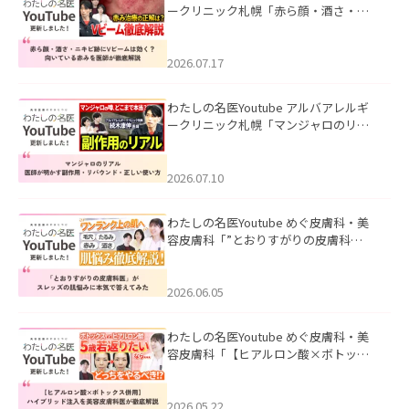
ークリニック札幌「赤ら顔・酒さ・ニ
キビ跡にVビームは効く？向いている赤
みを医師が徹底解説」を公開いたしま
した。
2026.07.17
わたしの名医Youtube アルバアレルギ
ークリニック札幌「マンジャロのリア
ル｜医師が明かす副作用・リバウン
ド・正しい使い方」を公開いたしまし
た。
2026.07.10
わたしの名医Youtube めぐ皮膚科・美
容皮膚科「”とおりすがりの皮膚科
医”がスレッズの肌悩みに本気で答えて
みた」を公開いたしました。
2026.06.05
わたしの名医Youtube めぐ皮膚科・美
容皮膚科「【ヒアルロン酸×ボトック
ス併用】ハイブリッド注入を美容皮膚
科医が徹底解説」を公開いたしまし
た。
2026.05.22