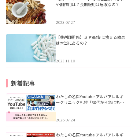
や副作用は？長期服用は危険なの？
2023.07.27
【薬剤師監修】ミヤBM錠に痩せる効果
は本当にあるの？
2023.11.10
新着記事
わたしの名医Youtube アルバアレルギ
ークリニック札幌「30代から急に老け
て見える男性へ｜医師が教える「最初
にやるべき3つ」」を公開いたしまし
た。
2026.07.24
わたしの名医Youtube アルバアレルギ