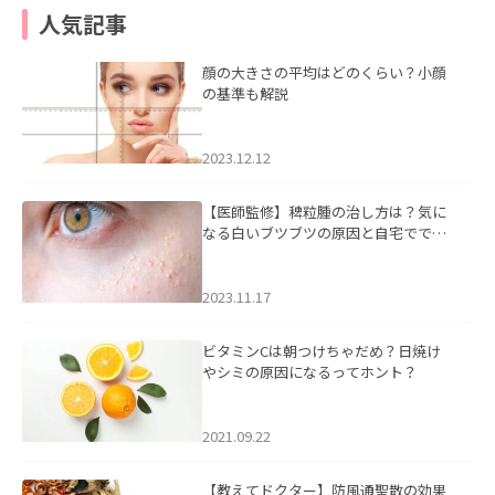
人気記事
顔の大きさの平均はどのくらい？小顔
の基準も解説
2023.12.12
【医師監修】稗粒腫の治し方は？気に
なる白いブツブツの原因と自宅ででき
るケアについて
2023.11.17
ビタミンCは朝つけちゃだめ？日焼け
やシミの原因になるってホント？
2021.09.22
【教えてドクター】防風通聖散の効果