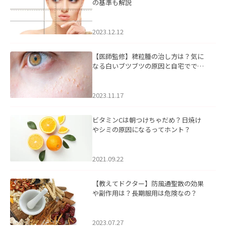
の基準も解説
2023.12.12
【医師監修】稗粒腫の治し方は？気に
なる白いブツブツの原因と自宅ででき
るケアについて
2023.11.17
ビタミンCは朝つけちゃだめ？日焼け
やシミの原因になるってホント？
2021.09.22
【教えてドクター】防風通聖散の効果
や副作用は？長期服用は危険なの？
2023.07.27