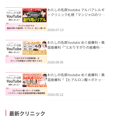
わたしの名医Youtube アルバアレルギ
ークリニック札幌「マンジャロのリア
ル｜医師が明かす副作用・リバウン
ド・正しい使い方」を公開いたしまし
た。
2026.07.10
わたしの名医Youtube めぐ皮膚科・美
容皮膚科「”とおりすがりの皮膚科
医”がスレッズの肌悩みに本気で答えて
みた」を公開いたしました。
2026.06.05
わたしの名医Youtube めぐ皮膚科・美
容皮膚科「【ヒアルロン酸×ボトック
ス併用】ハイブリッド注入を美容皮膚
科医が徹底解説」を公開いたしまし
た。
2026.05.22
最新クリニック