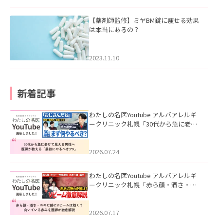
【薬剤師監修】ミヤBM錠に痩せる効果
は本当にあるの？
2023.11.10
新着記事
わたしの名医Youtube アルバアレルギ
ークリニック札幌「30代から急に老け
て見える男性へ｜医師が教える「最初
にやるべき3つ」」を公開いたしまし
た。
2026.07.24
わたしの名医Youtube アルバアレルギ
ークリニック札幌「赤ら顔・酒さ・ニ
キビ跡にVビームは効く？向いている赤
みを医師が徹底解説」を公開いたしま
した。
2026.07.17