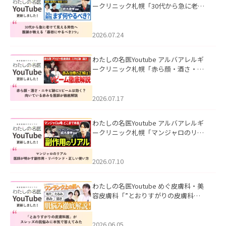
ークリニック札幌「30代から急に老け
て見える男性へ｜医師が教える「最初
にやるべき3つ」」を公開いたしまし
た。
2026.07.24
わたしの名医Youtube アルバアレルギ
ークリニック札幌「赤ら顔・酒さ・ニ
キビ跡にVビームは効く？向いている赤
みを医師が徹底解説」を公開いたしま
した。
2026.07.17
わたしの名医Youtube アルバアレルギ
ークリニック札幌「マンジャロのリア
ル｜医師が明かす副作用・リバウン
ド・正しい使い方」を公開いたしまし
た。
2026.07.10
わたしの名医Youtube めぐ皮膚科・美
容皮膚科「”とおりすがりの皮膚科
医”がスレッズの肌悩みに本気で答えて
みた」を公開いたしました。
2026.06.05