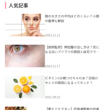
人気記事
顔の大きさの平均はどのくらい？小顔
の基準も解説
2023.12.12
【医師監修】稗粒腫の治し方は？気に
なる白いブツブツの原因と自宅ででき
るケアについて
2023.11.17
ビタミンCは朝つけちゃだめ？日焼け
やシミの原因になるってホント？
2021.09.22
【教えてドクター】防風通聖散の効果