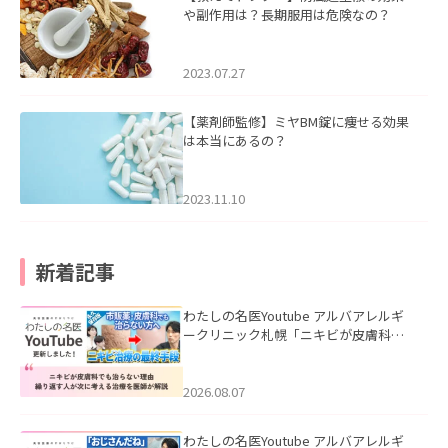
や副作用は？長期服用は危険なの？
2023.07.27
【薬剤師監修】ミヤBM錠に痩せる効果
は本当にあるの？
2023.11.10
新着記事
わたしの名医Youtube アルバアレルギ
ークリニック札幌「ニキビが皮膚科で
も治らない理由｜繰り返す人が次に考
える治療を医師が解説」を公開いたし
ました。
2026.08.07
わたしの名医Youtube アルバアレルギ