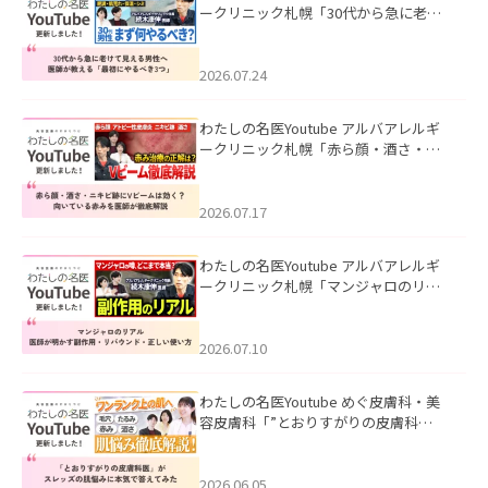
ークリニック札幌「30代から急に老け
て見える男性へ｜医師が教える「最初
にやるべき3つ」」を公開いたしまし
た。
2026.07.24
わたしの名医Youtube アルバアレルギ
ークリニック札幌「赤ら顔・酒さ・ニ
キビ跡にVビームは効く？向いている赤
みを医師が徹底解説」を公開いたしま
した。
2026.07.17
わたしの名医Youtube アルバアレルギ
ークリニック札幌「マンジャロのリア
ル｜医師が明かす副作用・リバウン
ド・正しい使い方」を公開いたしまし
た。
2026.07.10
わたしの名医Youtube めぐ皮膚科・美
容皮膚科「”とおりすがりの皮膚科
医”がスレッズの肌悩みに本気で答えて
みた」を公開いたしました。
2026.06.05