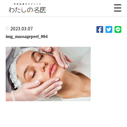
2023.03.07
img_massagepeel_004