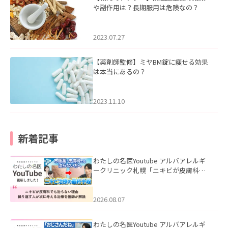
や副作用は？長期服用は危険なの？
2023.07.27
【薬剤師監修】ミヤBM錠に痩せる効果
は本当にあるの？
2023.11.10
新着記事
わたしの名医Youtube アルバアレルギ
ークリニック札幌「ニキビが皮膚科で
も治らない理由｜繰り返す人が次に考
える治療を医師が解説」を公開いたし
ました。
2026.08.07
わたしの名医Youtube アルバアレルギ