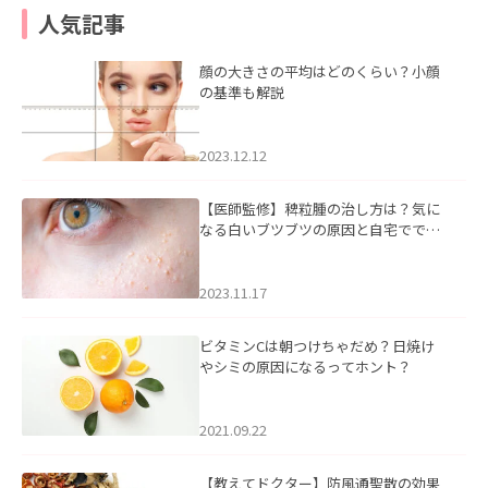
人気記事
顔の大きさの平均はどのくらい？小顔
の基準も解説
2023.12.12
【医師監修】稗粒腫の治し方は？気に
なる白いブツブツの原因と自宅ででき
るケアについて
2023.11.17
ビタミンCは朝つけちゃだめ？日焼け
やシミの原因になるってホント？
2021.09.22
【教えてドクター】防風通聖散の効果