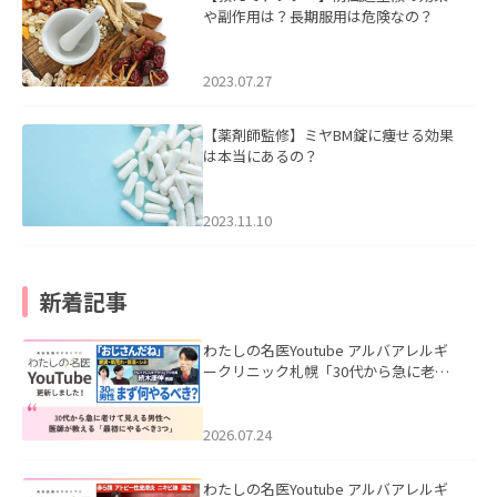
や副作用は？長期服用は危険なの？
2023.07.27
【薬剤師監修】ミヤBM錠に痩せる効果
は本当にあるの？
2023.11.10
新着記事
わたしの名医Youtube アルバアレルギ
ークリニック札幌「30代から急に老け
て見える男性へ｜医師が教える「最初
にやるべき3つ」」を公開いたしまし
た。
2026.07.24
わたしの名医Youtube アルバアレルギ