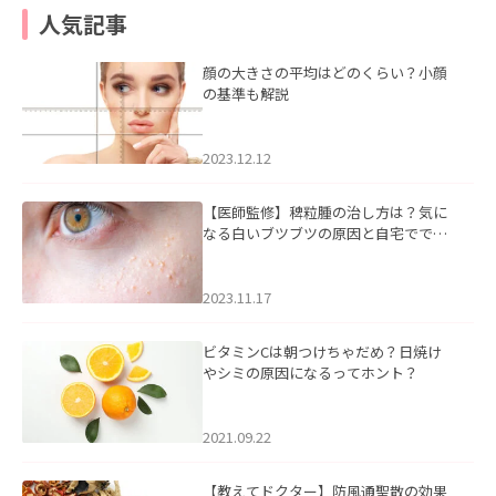
人気記事
顔の大きさの平均はどのくらい？小顔
の基準も解説
2023.12.12
【医師監修】稗粒腫の治し方は？気に
なる白いブツブツの原因と自宅ででき
るケアについて
2023.11.17
ビタミンCは朝つけちゃだめ？日焼け
やシミの原因になるってホント？
2021.09.22
【教えてドクター】防風通聖散の効果