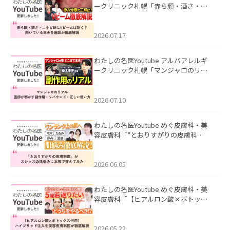
ークリニック札幌「赤ら顔・酒さ・ニ
キビ跡にVビームは効く？向いている赤
みを医師が徹底解説」を公開いたしま
した。
2026.07.17
わたしの名医Youtube アルバアレルギ
ークリニック札幌「マンジャロのリア
ル｜医師が明かす副作用・リバウン
ド・正しい使い方」を公開いたしまし
た。
2026.07.10
わたしの名医Youtube めぐ皮膚科・美
容皮膚科「”とおりすがりの皮膚科
医”がスレッズの肌悩みに本気で答えて
みた」を公開いたしました。
2026.06.05
わたしの名医Youtube めぐ皮膚科・美
容皮膚科「【ヒアルロン酸×ボトック
ス併用】ハイブリッド注入を美容皮膚
科医が徹底解説」を公開いたしまし
た。
2026.05.22