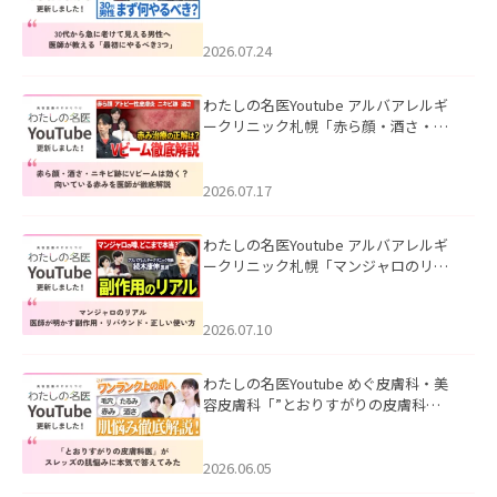
て見える男性へ｜医師が教える「最初
にやるべき3つ」」を公開いたしまし
た。
2026.07.24
わたしの名医Youtube アルバアレルギ
ークリニック札幌「赤ら顔・酒さ・ニ
キビ跡にVビームは効く？向いている赤
みを医師が徹底解説」を公開いたしま
した。
2026.07.17
わたしの名医Youtube アルバアレルギ
ークリニック札幌「マンジャロのリア
ル｜医師が明かす副作用・リバウン
ド・正しい使い方」を公開いたしまし
た。
2026.07.10
わたしの名医Youtube めぐ皮膚科・美
容皮膚科「”とおりすがりの皮膚科
医”がスレッズの肌悩みに本気で答えて
みた」を公開いたしました。
2026.06.05