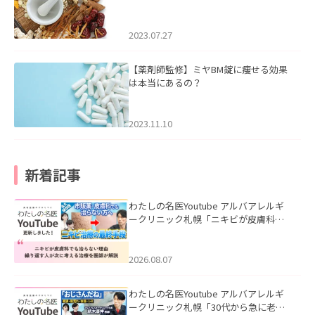
2023.07.27
【薬剤師監修】ミヤBM錠に痩せる効果
は本当にあるの？
2023.11.10
新着記事
わたしの名医Youtube アルバアレルギ
ークリニック札幌「ニキビが皮膚科で
も治らない理由｜繰り返す人が次に考
える治療を医師が解説」を公開いたし
ました。
2026.08.07
わたしの名医Youtube アルバアレルギ
ークリニック札幌「30代から急に老け