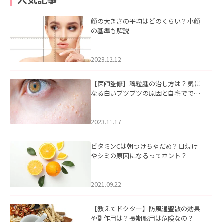
顔の大きさの平均はどのくらい？小顔
の基準も解説
2023.12.12
【医師監修】稗粒腫の治し方は？気に
なる白いブツブツの原因と自宅ででき
るケアについて
2023.11.17
ビタミンCは朝つけちゃだめ？日焼け
やシミの原因になるってホント？
2021.09.22
【教えてドクター】防風通聖散の効果
や副作用は？長期服用は危険なの？