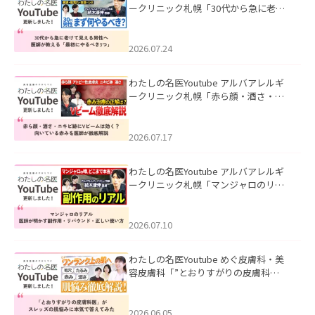
ークリニック札幌「30代から急に老け
て見える男性へ｜医師が教える「最初
にやるべき3つ」」を公開いたしまし
た。
2026.07.24
わたしの名医Youtube アルバアレルギ
ークリニック札幌「赤ら顔・酒さ・ニ
キビ跡にVビームは効く？向いている赤
みを医師が徹底解説」を公開いたしま
した。
2026.07.17
わたしの名医Youtube アルバアレルギ
ークリニック札幌「マンジャロのリア
ル｜医師が明かす副作用・リバウン
ド・正しい使い方」を公開いたしまし
た。
2026.07.10
わたしの名医Youtube めぐ皮膚科・美
容皮膚科「”とおりすがりの皮膚科
医”がスレッズの肌悩みに本気で答えて
みた」を公開いたしました。
2026.06.05