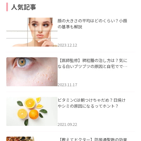
人気記事
顔の大きさの平均はどのくらい？小顔
の基準も解説
2023.12.12
【医師監修】稗粒腫の治し方は？気に
なる白いブツブツの原因と自宅ででき
るケアについて
2023.11.17
ビタミンCは朝つけちゃだめ？日焼け
やシミの原因になるってホント？
2021.09.22
【教えてドクター】防風通聖散の効果