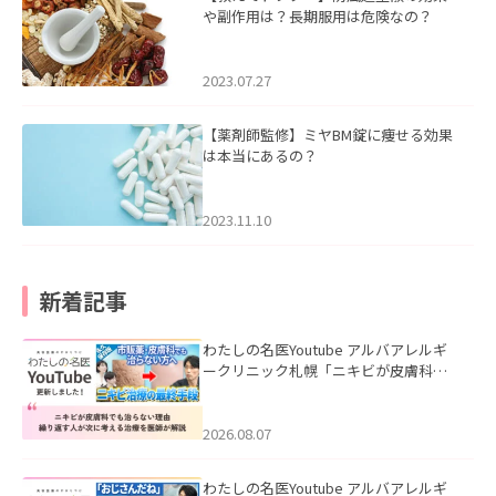
や副作用は？長期服用は危険なの？
2023.07.27
【薬剤師監修】ミヤBM錠に痩せる効果
は本当にあるの？
2023.11.10
新着記事
わたしの名医Youtube アルバアレルギ
ークリニック札幌「ニキビが皮膚科で
も治らない理由｜繰り返す人が次に考
える治療を医師が解説」を公開いたし
ました。
2026.08.07
わたしの名医Youtube アルバアレルギ