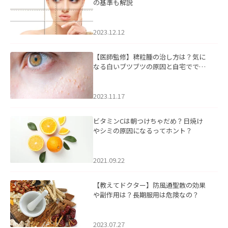
の基準も解説
2023.12.12
【医師監修】稗粒腫の治し方は？気に
なる白いブツブツの原因と自宅ででき
るケアについて
2023.11.17
ビタミンCは朝つけちゃだめ？日焼け
やシミの原因になるってホント？
2021.09.22
【教えてドクター】防風通聖散の効果
や副作用は？長期服用は危険なの？
2023.07.27