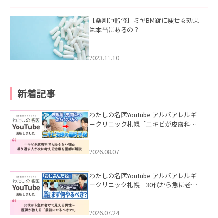
【薬剤師監修】ミヤBM錠に痩せる効果
は本当にあるの？
2023.11.10
新着記事
わたしの名医Youtube アルバアレルギ
ークリニック札幌「ニキビが皮膚科で
も治らない理由｜繰り返す人が次に考
える治療を医師が解説」を公開いたし
ました。
2026.08.07
わたしの名医Youtube アルバアレルギ
ークリニック札幌「30代から急に老け
て見える男性へ｜医師が教える「最初
にやるべき3つ」」を公開いたしまし
た。
2026.07.24