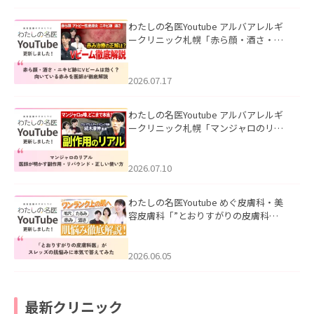
わたしの名医Youtube アルバアレルギ
ークリニック札幌「赤ら顔・酒さ・ニ
キビ跡にVビームは効く？向いている赤
みを医師が徹底解説」を公開いたしま
した。
2026.07.17
わたしの名医Youtube アルバアレルギ
ークリニック札幌「マンジャロのリア
ル｜医師が明かす副作用・リバウン
ド・正しい使い方」を公開いたしまし
た。
2026.07.10
わたしの名医Youtube めぐ皮膚科・美
容皮膚科「”とおりすがりの皮膚科
医”がスレッズの肌悩みに本気で答えて
みた」を公開いたしました。
2026.06.05
最新クリニック