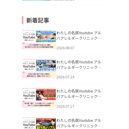
新着記事
わたしの名医Youtube アル
バアレルギークリニック札
幌「ニキビが皮膚科でも治
2026.08.07
らない理由｜繰り返す人が
次に考える治療を医師が解
説」を公開いたしました。
わたしの名医Youtube アル
バアレルギークリニック札
幌「30代から急に老けて見
2026.07.24
える男性へ｜医師が教える
「最初にやるべき3つ」」を
公開いたしました。
わたしの名医Youtube アル
バアレルギークリニック札
幌「赤ら顔・酒さ・ニキビ
2026.07.17
跡にVビームは効く？向いて
いる赤みを医師が徹底解
説」を公開いたしました。
わたしの名医Youtube アル
バアレルギークリニック札