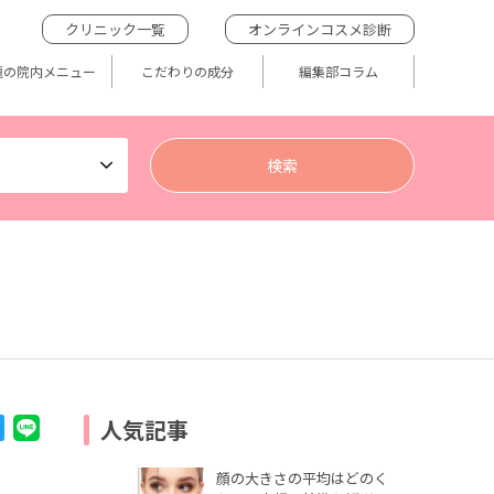
クリニック一覧
オンラインコスメ診断
題の院内メニュー
こだわりの成分
編集部コラム
人気記事
顔の大きさの平均はどのく