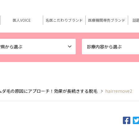
医人VOICE
名医こだわりブランド
医療機関専売ブランド
話
府県から選ぶ
診療内容から選ぶ
ムダ毛の原因にアプローチ！効果が長続きする脱毛
hairremove2