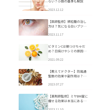
らい？小顔の基準も解説
2023.12.12
【医師監修】稗粒腫の治し
方は？気になる白いブツブ
ツの原因と自宅でできるケ
2023.11.17
アについて
ビタミンCは朝つけちゃだ
め？日焼けやシミの原因に
なるってホント？
2021.09.22
【教えてドクター】防風通
聖散の効果や副作用は？長
期服用は危険なの？
2023.07.27
【薬剤師監修】ミヤBM錠に
痩せる効果は本当にある
の？
2023.11.10