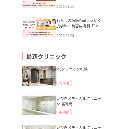
幌「マンジャロのリアル｜
2026.07.10
医師が明かす副作用・リバ
ウンド・正しい使い方」を
公開いたしました。
わたしの名医Youtube めぐ
皮膚科・美容皮膚科「”とお
りすがりの皮膚科医”がスレ
2026.06.05
ッズの肌悩みに本気で答え
てみた」を公開いたしまし
た。
最新クリニック
MJクリニック札幌
北海道
いびきメディカルクリニッ
ク 福岡院
福岡県
いびきメディカルクリニッ