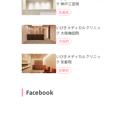
ク 神戸三宮院
兵庫県
いびきメディカルクリニッ
ク 大阪梅田院
大阪府
いびきメディカルクリニッ
ク 京都院
京都府
Facebook