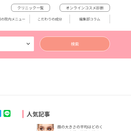
クリニック一覧
オンラインコスメ診断
題の院内メニュー
こだわりの成分
編集部コラム
人気記事
顔の大きさの平均はどのく