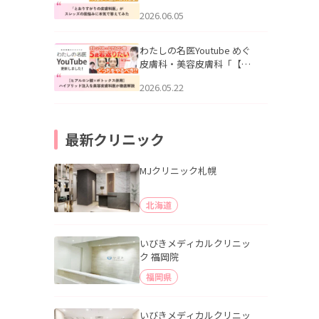
りすがりの皮膚科医”がスレ
2026.06.05
ッズの肌悩みに本気で答え
てみた」を公開いたしまし
た。
わたしの名医Youtube めぐ
皮膚科・美容皮膚科「【ヒ
アルロン酸×ボトックス併
2026.05.22
用】ハイブリッド注入を美
容皮膚科医が徹底解説」を
公開いたしました。
最新クリニック
MJクリニック札幌
北海道
いびきメディカルクリニッ
ク 福岡院
福岡県
いびきメディカルクリニッ