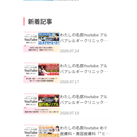
新着記事
わたしの名医Youtube アル
バアレルギークリニック札
幌「30代から急に老けて見
2026.07.24
える男性へ｜医師が教える
「最初にやるべき3つ」」を
公開いたしました。
わたしの名医Youtube アル
バアレルギークリニック札
幌「赤ら顔・酒さ・ニキビ
2026.07.17
跡にVビームは効く？向いて
いる赤みを医師が徹底解
説」を公開いたしました。
わたしの名医Youtube アル
バアレルギークリニック札
幌「マンジャロのリアル｜
2026.07.10
医師が明かす副作用・リバ
ウンド・正しい使い方」を
公開いたしました。
わたしの名医Youtube めぐ
皮膚科・美容皮膚科「”とお