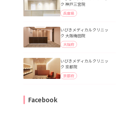
ク 神戸三宮院
兵庫県
いびきメディカルクリニッ
ク 大阪梅田院
大阪府
いびきメディカルクリニッ
ク 京都院
京都府
Facebook