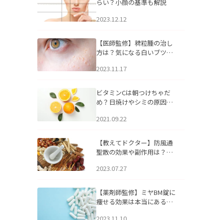
らい？小顔の基準も解説
2023.12.12
【医師監修】稗粒腫の治し
方は？気になる白いブツブ
ツの原因と自宅でできるケ
2023.11.17
アについて
ビタミンCは朝つけちゃだ
め？日焼けやシミの原因に
なるってホント？
2021.09.22
【教えてドクター】防風通
聖散の効果や副作用は？長
期服用は危険なの？
2023.07.27
【薬剤師監修】ミヤBM錠に
痩せる効果は本当にある
の？
2023.11.10