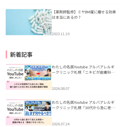
【薬剤師監修】ミヤBM錠に痩せる効果
は本当にあるの？
2023.11.10
新着記事
わたしの名医Youtube アルバアレルギ
ークリニック札幌「ニキビが皮膚科で
も治らない理由｜繰り返す人が次に考
える治療を医師が解説」を公開いたし
ました。
2026.08.07
わたしの名医Youtube アルバアレルギ
ークリニック札幌「30代から急に老け
て見える男性へ｜医師が教える「最初
にやるべき3つ」」を公開いたしまし
た。
2026.07.24