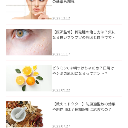
の基準も解説
2023.12.12
【医師監修】稗粒腫の治し方は？気に
なる白いブツブツの原因と自宅ででき
るケアについて
2023.11.17
ビタミンCは朝つけちゃだめ？日焼け
やシミの原因になるってホント？
2021.09.22
【教えてドクター】防風通聖散の効果
や副作用は？長期服用は危険なの？
2023.07.27