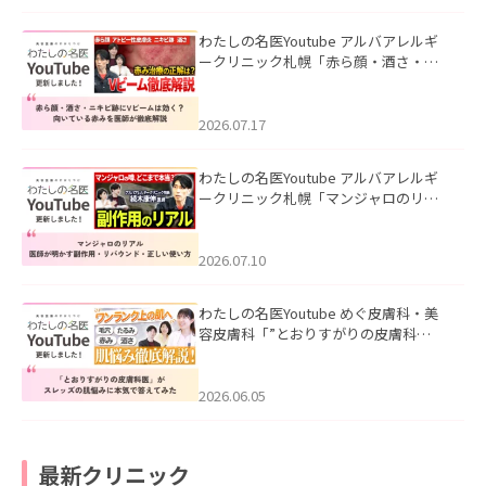
わたしの名医Youtube アルバアレルギ
ークリニック札幌「赤ら顔・酒さ・ニ
キビ跡にVビームは効く？向いている赤
みを医師が徹底解説」を公開いたしま
した。
2026.07.17
わたしの名医Youtube アルバアレルギ
ークリニック札幌「マンジャロのリア
ル｜医師が明かす副作用・リバウン
ド・正しい使い方」を公開いたしまし
た。
2026.07.10
わたしの名医Youtube めぐ皮膚科・美
容皮膚科「”とおりすがりの皮膚科
医”がスレッズの肌悩みに本気で答えて
みた」を公開いたしました。
2026.06.05
最新クリニック