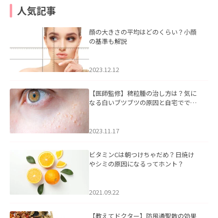
人気記事
顔の大きさの平均はどのくらい？小顔
の基準も解説
2023.12.12
【医師監修】稗粒腫の治し方は？気に
なる白いブツブツの原因と自宅ででき
るケアについて
2023.11.17
ビタミンCは朝つけちゃだめ？日焼け
やシミの原因になるってホント？
2021.09.22
【教えてドクター】防風通聖散の効果