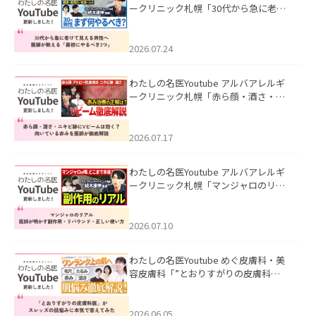
ークリニック札幌「30代から急に老け
て見える男性へ｜医師が教える「最初
にやるべき3つ」」を公開いたしまし
た。
2026.07.24
わたしの名医Youtube アルバアレルギ
ークリニック札幌「赤ら顔・酒さ・ニ
キビ跡にVビームは効く？向いている赤
みを医師が徹底解説」を公開いたしま
した。
2026.07.17
わたしの名医Youtube アルバアレルギ
ークリニック札幌「マンジャロのリア
ル｜医師が明かす副作用・リバウン
ド・正しい使い方」を公開いたしまし
た。
2026.07.10
わたしの名医Youtube めぐ皮膚科・美
容皮膚科「”とおりすがりの皮膚科
医”がスレッズの肌悩みに本気で答えて
みた」を公開いたしました。
2026.06.05