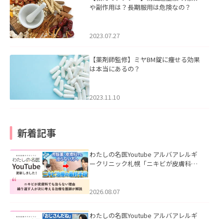
や副作用は？長期服用は危険なの？
2023.07.27
【薬剤師監修】ミヤBM錠に痩せる効果
は本当にあるの？
2023.11.10
新着記事
わたしの名医Youtube アルバアレルギ
ークリニック札幌「ニキビが皮膚科で
も治らない理由｜繰り返す人が次に考
える治療を医師が解説」を公開いたし
ました。
2026.08.07
わたしの名医Youtube アルバアレルギ