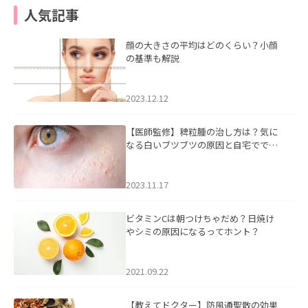
人気記事
顔の大きさの平均はどのくらい？小顔
の基準も解説
2023.12.12
【医師監修】稗粒腫の治し方は？気に
なる白いブツブツの原因と自宅ででき
るケアについて
2023.11.17
ビタミンCは朝つけちゃだめ？日焼け
やシミの原因になるってホント？
2021.09.22
【教えてドクター】防風通聖散の効果