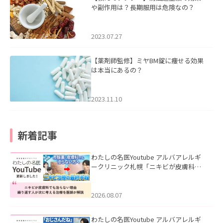
や副作用は？長期服用は危険なの？
2023.07.27
【薬剤師監修】ミヤBM錠に痩せる効果
は本当にあるの？
2023.11.10
新着記事
わたしの名医Youtube アルバアレルギ
ークリニック札幌「ニキビが皮膚科で
も治らない理由｜繰り返す人が次に考
える治療を医師が解説」を公開いたし
ました。
2026.08.07
わたしの名医Youtube アルバアレルギ