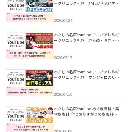
ークリニック札幌「30代から急に老け
て見える男性へ｜医師が教える「最初
にやるべき3つ」」を公開いたしまし
た。
2026.07.24
わたしの名医Youtube アルバアレルギ
ークリニック札幌「赤ら顔・酒さ・ニ
キビ跡にVビームは効く？向いている赤
みを医師が徹底解説」を公開いたしま
した。
2026.07.17
わたしの名医Youtube アルバアレルギ
ークリニック札幌「マンジャロのリア
ル｜医師が明かす副作用・リバウン
ド・正しい使い方」を公開いたしまし
た。
2026.07.10
わたしの名医Youtube めぐ皮膚科・美
容皮膚科「”とおりすがりの皮膚科
医”がスレッズの肌悩みに本気で答えて
みた」を公開いたしました。
2026.06.05