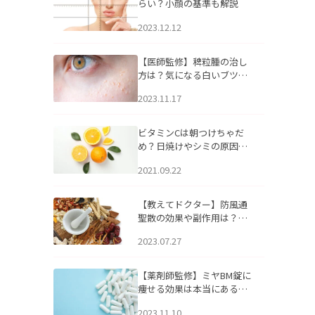
らい？小顔の基準も解説
2023.12.12
【医師監修】稗粒腫の治し
方は？気になる白いブツブ
ツの原因と自宅でできるケ
2023.11.17
アについて
ビタミンCは朝つけちゃだ
め？日焼けやシミの原因に
なるってホント？
2021.09.22
【教えてドクター】防風通
聖散の効果や副作用は？長
期服用は危険なの？
2023.07.27
【薬剤師監修】ミヤBM錠に
痩せる効果は本当にある
の？
2023.11.10