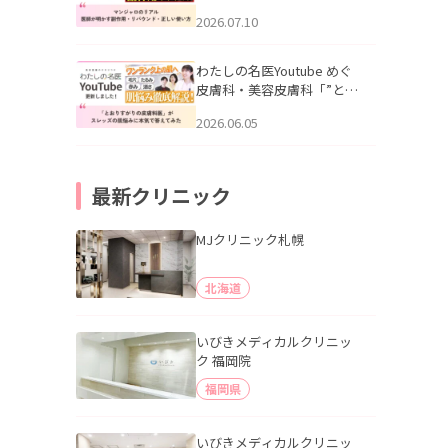
幌「マンジャロのリアル｜
2026.07.10
医師が明かす副作用・リバ
ウンド・正しい使い方」を
公開いたしました。
わたしの名医Youtube めぐ
皮膚科・美容皮膚科「”とお
りすがりの皮膚科医”がスレ
2026.06.05
ッズの肌悩みに本気で答え
てみた」を公開いたしまし
た。
最新クリニック
MJクリニック札幌
北海道
いびきメディカルクリニッ
ク 福岡院
福岡県
いびきメディカルクリニッ