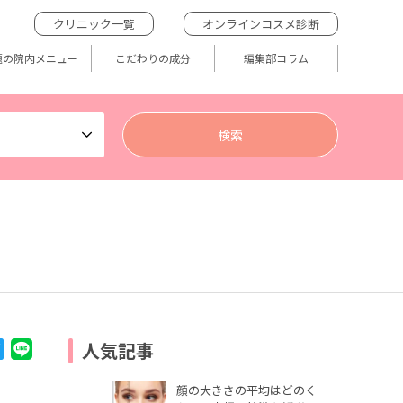
クリニック一覧
オンラインコスメ診断
題の院内メニュー
こだわりの成分
編集部コラム
人気記事
顔の大きさの平均はどのく