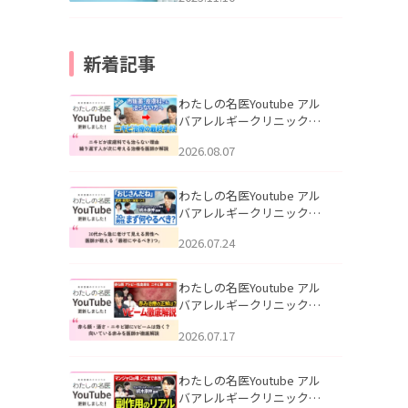
新着記事
わたしの名医Youtube アル
バアレルギークリニック札
幌「ニキビが皮膚科でも治
2026.08.07
らない理由｜繰り返す人が
次に考える治療を医師が解
説」を公開いたしました。
わたしの名医Youtube アル
バアレルギークリニック札
幌「30代から急に老けて見
2026.07.24
える男性へ｜医師が教える
「最初にやるべき3つ」」を
公開いたしました。
わたしの名医Youtube アル
バアレルギークリニック札
幌「赤ら顔・酒さ・ニキビ
2026.07.17
跡にVビームは効く？向いて
いる赤みを医師が徹底解
説」を公開いたしました。
わたしの名医Youtube アル
バアレルギークリニック札