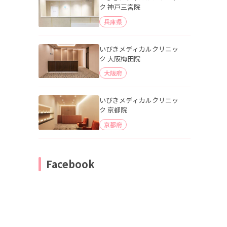
ク 神戸三宮院
兵庫県
いびきメディカルクリニッ
ク 大阪梅田院
大阪府
いびきメディカルクリニッ
ク 京都院
京都府
Facebook