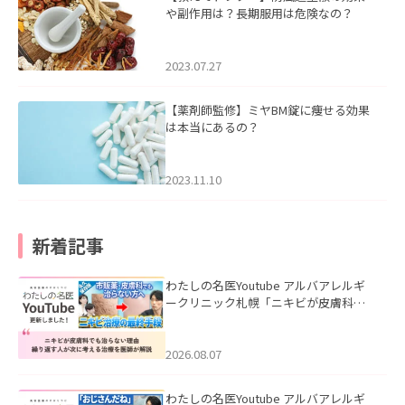
や副作用は？長期服用は危険なの？
2023.07.27
【薬剤師監修】ミヤBM錠に痩せる効果
は本当にあるの？
2023.11.10
新着記事
わたしの名医Youtube アルバアレルギ
ークリニック札幌「ニキビが皮膚科で
も治らない理由｜繰り返す人が次に考
える治療を医師が解説」を公開いたし
ました。
2026.08.07
わたしの名医Youtube アルバアレルギ