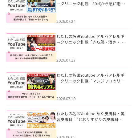
ークリニック札幌「30代から急に老け
て見える男性へ｜医師が教える「最初
にやるべき3つ」」を公開いたしまし
た。
2026.07.24
わたしの名医Youtube アルバアレルギ
ークリニック札幌「赤ら顔・酒さ・ニ
キビ跡にVビームは効く？向いている赤
みを医師が徹底解説」を公開いたしま
した。
2026.07.17
わたしの名医Youtube アルバアレルギ
ークリニック札幌「マンジャロのリア
ル｜医師が明かす副作用・リバウン
ド・正しい使い方」を公開いたしまし
た。
2026.07.10
わたしの名医Youtube めぐ皮膚科・美
容皮膚科「”とおりすがりの皮膚科
医”がスレッズの肌悩みに本気で答えて
みた」を公開いたしました。
2026.06.05