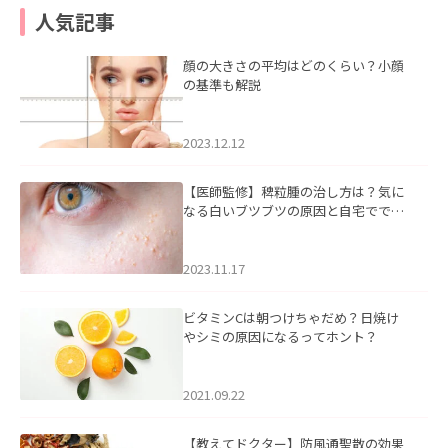
人気記事
顔の大きさの平均はどのくらい？小顔
の基準も解説
2023.12.12
【医師監修】稗粒腫の治し方は？気に
なる白いブツブツの原因と自宅ででき
るケアについて
2023.11.17
ビタミンCは朝つけちゃだめ？日焼け
やシミの原因になるってホント？
2021.09.22
【教えてドクター】防風通聖散の効果