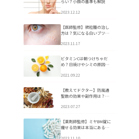
らい？小顔の基準も解説
2023.12.12
【医師監修】稗粒腫の治し
方は？気になる白いブツブ
ツの原因と自宅でできるケ
2023.11.17
アについて
ビタミンCは朝つけちゃだ
め？日焼けやシミの原因に
なるってホント？
2021.09.22
【教えてドクター】防風通
聖散の効果や副作用は？長
期服用は危険なの？
2023.07.27
【薬剤師監修】ミヤBM錠に
痩せる効果は本当にある
の？
2023.11.10