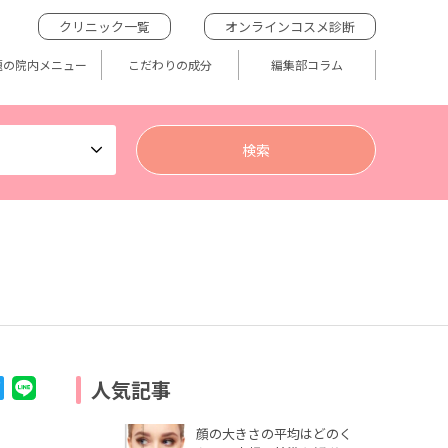
クリニック一覧
オンラインコスメ診断
題の院内メニュー
こだわりの成分
編集部コラム
人気記事
顔の大きさの平均はどのく