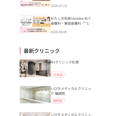
幌「マンジャロのリアル｜
2026.07.10
医師が明かす副作用・リバ
ウンド・正しい使い方」を
公開いたしました。
わたしの名医Youtube めぐ
皮膚科・美容皮膚科「”とお
りすがりの皮膚科医”がスレ
2026.06.05
ッズの肌悩みに本気で答え
てみた」を公開いたしまし
た。
最新クリニック
MJクリニック札幌
北海道
いびきメディカルクリニッ
ク 福岡院
福岡県
いびきメディカルクリニッ