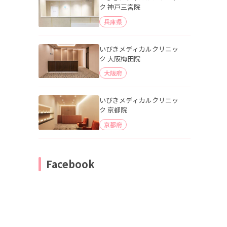
ク 神戸三宮院
兵庫県
いびきメディカルクリニッ
ク 大阪梅田院
大阪府
いびきメディカルクリニッ
ク 京都院
京都府
Facebook