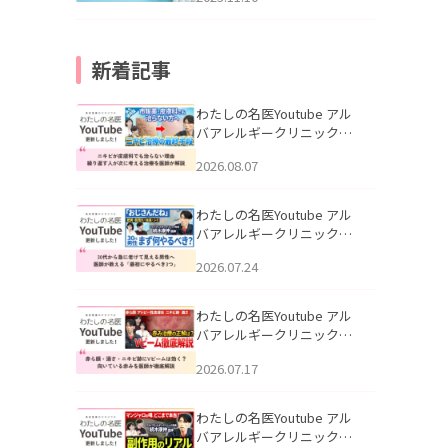
新着記事
わたしの名医Youtube アル
バアレルギークリニック札
幌「ニキビが皮膚科でも治
2026.08.07
らない理由｜繰り返す人が
次に考える治療を医師が解
説」を公開いたしました。
わたしの名医Youtube アル
バアレルギークリニック札
幌「30代から急に老けて見
2026.07.24
える男性へ｜医師が教える
「最初にやるべき3つ」」を
公開いたしました。
わたしの名医Youtube アル
バアレルギークリニック札
幌「赤ら顔・酒さ・ニキビ
2026.07.17
跡にVビームは効く？向いて
いる赤みを医師が徹底解
説」を公開いたしました。
わたしの名医Youtube アル
バアレルギークリニック札