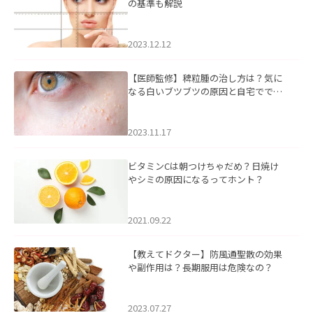
の基準も解説
2023.12.12
【医師監修】稗粒腫の治し方は？気に
なる白いブツブツの原因と自宅ででき
るケアについて
2023.11.17
ビタミンCは朝つけちゃだめ？日焼け
やシミの原因になるってホント？
2021.09.22
【教えてドクター】防風通聖散の効果
や副作用は？長期服用は危険なの？
2023.07.27