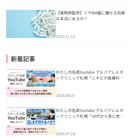
【薬剤師監修】ミヤBM錠に痩せる効果
は本当にあるの？
2023.11.10
新着記事
わたしの名医Youtube アルバアレルギ
ークリニック札幌「ニキビが皮膚科で
も治らない理由｜繰り返す人が次に考
える治療を医師が解説」を公開いたし
ました。
2026.08.07
わたしの名医Youtube アルバアレルギ
ークリニック札幌「30代から急に老け
て見える男性へ｜医師が教える「最初
にやるべき3つ」」を公開いたしまし
た。
2026.07.24