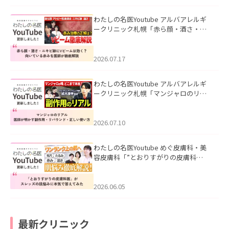
わたしの名医Youtube アルバアレルギ
ークリニック札幌「赤ら顔・酒さ・ニ
キビ跡にVビームは効く？向いている赤
みを医師が徹底解説」を公開いたしま
した。
2026.07.17
わたしの名医Youtube アルバアレルギ
ークリニック札幌「マンジャロのリア
ル｜医師が明かす副作用・リバウン
ド・正しい使い方」を公開いたしまし
た。
2026.07.10
わたしの名医Youtube めぐ皮膚科・美
容皮膚科「”とおりすがりの皮膚科
医”がスレッズの肌悩みに本気で答えて
みた」を公開いたしました。
2026.06.05
最新クリニック