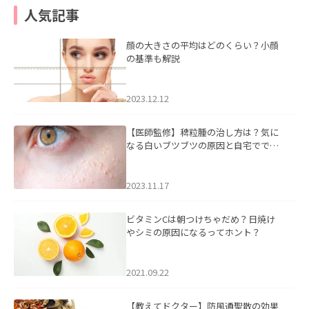
人気記事
顔の大きさの平均はどのくらい？小顔
の基準も解説
2023.12.12
【医師監修】稗粒腫の治し方は？気に
なる白いブツブツの原因と自宅ででき
るケアについて
2023.11.17
ビタミンCは朝つけちゃだめ？日焼け
やシミの原因になるってホント？
2021.09.22
【教えてドクター】防風通聖散の効果