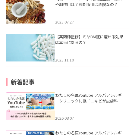
や副作用は？長期服用は危険なの？
2023.07.27
【薬剤師監修】ミヤBM錠に痩せる効果
は本当にあるの？
2023.11.10
新着記事
わたしの名医Youtube アルバアレルギ
ークリニック札幌「ニキビが皮膚科で
も治らない理由｜繰り返す人が次に考
える治療を医師が解説」を公開いたし
ました。
2026.08.07
わたしの名医Youtube アルバアレルギ