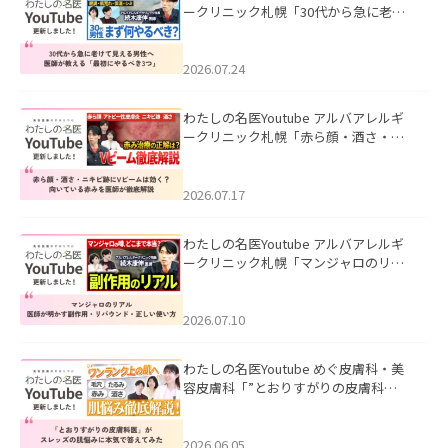
ークリニック札幌「30代から急に老け
て見える男性へ｜医師が教える「最初
にやるべき3つ」」を公開いたしまし
た。
2026.07.24
わたしの名医Youtube アルバアレルギ
ークリニック札幌「赤ら顔・酒さ・ニ
キビ跡にVビームは効く？向いている赤
みを医師が徹底解説」を公開いたしま
した。
2026.07.17
わたしの名医Youtube アルバアレルギ
ークリニック札幌「マンジャロのリア
ル｜医師が明かす副作用・リバウン
ド・正しい使い方」を公開いたしまし
た。
2026.07.10
わたしの名医Youtube めぐ皮膚科・美
容皮膚科「”とおりすがりの皮膚科
医”がスレッズの肌悩みに本気で答えて
みた」を公開いたしました。
2026.06.05