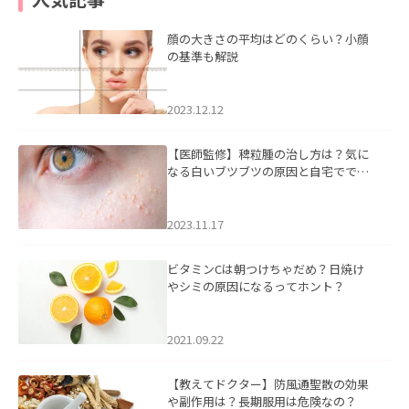
顔の大きさの平均はどのくらい？小顔
の基準も解説
2023.12.12
【医師監修】稗粒腫の治し方は？気に
なる白いブツブツの原因と自宅ででき
るケアについて
2023.11.17
ビタミンCは朝つけちゃだめ？日焼け
やシミの原因になるってホント？
2021.09.22
【教えてドクター】防風通聖散の効果
や副作用は？長期服用は危険なの？