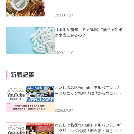
2023.07.27
【薬剤師監修】ミヤBM錠に痩せる効果
は本当にあるの？
2023.11.10
新着記事
わたしの名医Youtube アルバアレルギ
ークリニック札幌「30代から急に老け
て見える男性へ｜医師が教える「最初
にやるべき3つ」」を公開いたしまし
た。
2026.07.24
わたしの名医Youtube アルバアレルギ
ークリニック札幌「赤ら顔・酒さ・ニ