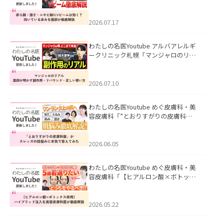
キビ跡にVビームは効く？向いている赤
みを医師が徹底解説」を公開いたしま
した。
2026.07.17
わたしの名医Youtube アルバアレルギ
ークリニック札幌「マンジャロのリア
ル｜医師が明かす副作用・リバウン
ド・正しい使い方」を公開いたしまし
た。
2026.07.10
わたしの名医Youtube めぐ皮膚科・美
容皮膚科「”とおりすがりの皮膚科
医”がスレッズの肌悩みに本気で答えて
みた」を公開いたしました。
2026.06.05
わたしの名医Youtube めぐ皮膚科・美
容皮膚科「【ヒアルロン酸×ボトック
ス併用】ハイブリッド注入を美容皮膚
科医が徹底解説」を公開いたしまし
た。
2026.05.22