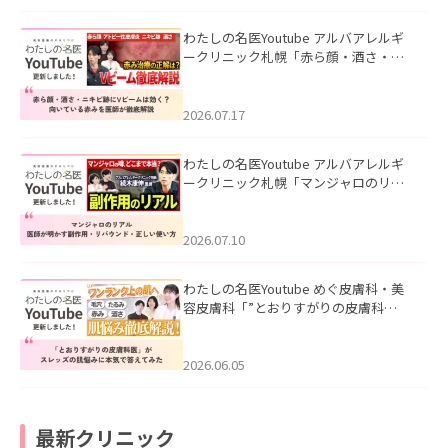
わたしの名医Youtube アルバアレルギ
ークリニック札幌「赤ら顔・酒さ・ニ
キビ跡にVビームは効く？向いている赤
みを医師が徹底解説」を公開いたしま
した。
2026.07.17
わたしの名医Youtube アルバアレルギ
ークリニック札幌「マンジャロのリア
ル｜医師が明かす副作用・リバウン
ド・正しい使い方」を公開いたしまし
た。
2026.07.10
わたしの名医Youtube めぐ皮膚科・美
容皮膚科「”とおりすがりの皮膚科
医”がスレッズの肌悩みに本気で答えて
みた」を公開いたしました。
2026.06.05
最新クリニック