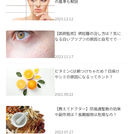
の基準も解説
2023.12.12
【医師監修】稗粒腫の治し方は？気に
なる白いブツブツの原因と自宅ででき
るケアについて
2023.11.17
ビタミンCは朝つけちゃだめ？日焼け
やシミの原因になるってホント？
2021.09.22
【教えてドクター】防風通聖散の効果
や副作用は？長期服用は危険なの？
2023.07.27