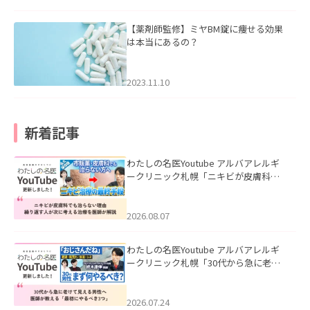
【薬剤師監修】ミヤBM錠に痩せる効果
は本当にあるの？
2023.11.10
新着記事
わたしの名医Youtube アルバアレルギ
ークリニック札幌「ニキビが皮膚科で
も治らない理由｜繰り返す人が次に考
える治療を医師が解説」を公開いたし
ました。
2026.08.07
わたしの名医Youtube アルバアレルギ
ークリニック札幌「30代から急に老け
て見える男性へ｜医師が教える「最初
にやるべき3つ」」を公開いたしまし
た。
2026.07.24