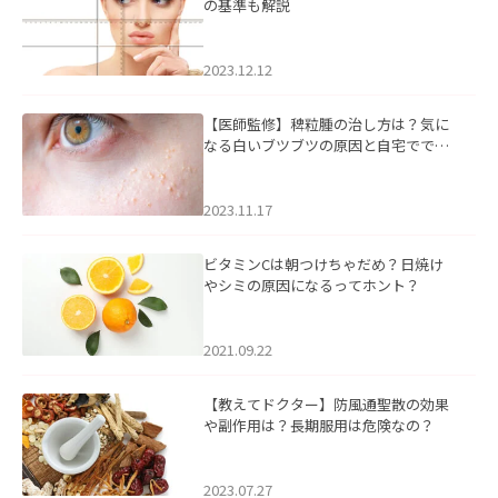
の基準も解説
2023.12.12
【医師監修】稗粒腫の治し方は？気に
なる白いブツブツの原因と自宅ででき
るケアについて
2023.11.17
ビタミンCは朝つけちゃだめ？日焼け
やシミの原因になるってホント？
2021.09.22
【教えてドクター】防風通聖散の効果
や副作用は？長期服用は危険なの？
2023.07.27