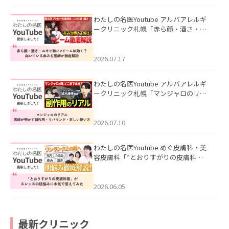
わたしの名医Youtube アルバアレルギ
ークリニック札幌「赤ら顔・酒さ・ニ
キビ跡にVビームは効く？向いている赤
みを医師が徹底解説」を公開いたしま
した。
2026.07.17
わたしの名医Youtube アルバアレルギ
ークリニック札幌「マンジャロのリア
ル｜医師が明かす副作用・リバウン
ド・正しい使い方」を公開いたしまし
た。
2026.07.10
わたしの名医Youtube めぐ皮膚科・美
容皮膚科「”とおりすがりの皮膚科
医”がスレッズの肌悩みに本気で答えて
みた」を公開いたしました。
2026.06.05
最新クリニック