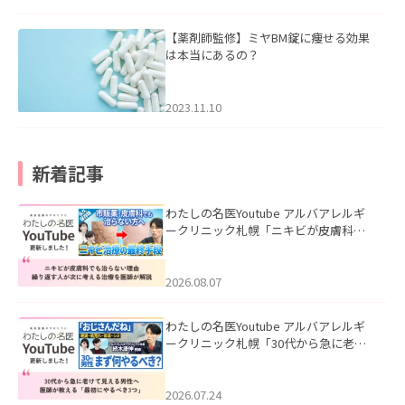
【薬剤師監修】ミヤBM錠に痩せる効果
は本当にあるの？
2023.11.10
新着記事
わたしの名医Youtube アルバアレルギ
ークリニック札幌「ニキビが皮膚科で
も治らない理由｜繰り返す人が次に考
える治療を医師が解説」を公開いたし
ました。
2026.08.07
わたしの名医Youtube アルバアレルギ
ークリニック札幌「30代から急に老け
て見える男性へ｜医師が教える「最初
にやるべき3つ」」を公開いたしまし
た。
2026.07.24