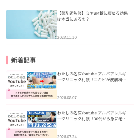
【薬剤師監修】ミヤBM錠に痩せる効果
は本当にあるの？
2023.11.10
新着記事
わたしの名医Youtube アルバアレルギ
ークリニック札幌「ニキビが皮膚科で
も治らない理由｜繰り返す人が次に考
える治療を医師が解説」を公開いたし
ました。
2026.08.07
わたしの名医Youtube アルバアレルギ
ークリニック札幌「30代から急に老け
て見える男性へ｜医師が教える「最初
にやるべき3つ」」を公開いたしまし
た。
2026.07.24