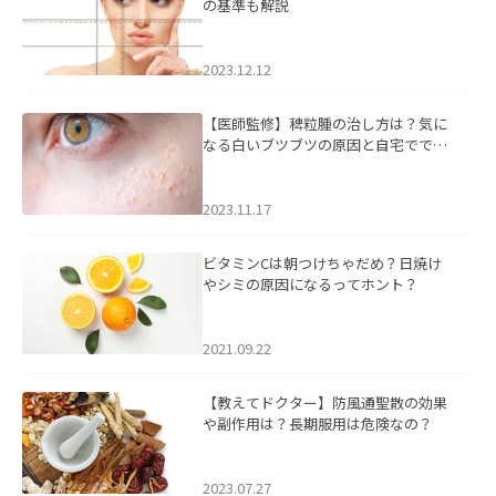
の基準も解説
2023.12.12
【医師監修】稗粒腫の治し方は？気に
なる白いブツブツの原因と自宅ででき
るケアについて
2023.11.17
ビタミンCは朝つけちゃだめ？日焼け
やシミの原因になるってホント？
2021.09.22
【教えてドクター】防風通聖散の効果
や副作用は？長期服用は危険なの？
2023.07.27