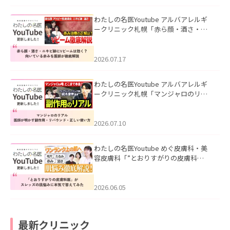
わたしの名医Youtube アルバアレルギ
ークリニック札幌「赤ら顔・酒さ・ニ
キビ跡にVビームは効く？向いている赤
みを医師が徹底解説」を公開いたしま
した。
2026.07.17
わたしの名医Youtube アルバアレルギ
ークリニック札幌「マンジャロのリア
ル｜医師が明かす副作用・リバウン
ド・正しい使い方」を公開いたしまし
た。
2026.07.10
わたしの名医Youtube めぐ皮膚科・美
容皮膚科「”とおりすがりの皮膚科
医”がスレッズの肌悩みに本気で答えて
みた」を公開いたしました。
2026.06.05
最新クリニック