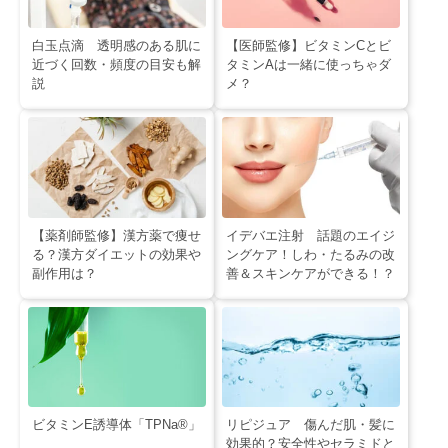
白玉点滴 透明感のある肌に
【医師監修】ビタミンCとビ
近づく回数・頻度の目安も解
タミンAは一緒に使っちゃダ
説
メ？
【薬剤師監修】漢方薬で痩せ
イデバエ注射 話題のエイジ
る？漢方ダイエットの効果や
ングケア！しわ・たるみの改
副作用は？
善＆スキンケアができる！？
ビタミンE誘導体「TPNa®」
リピジュア 傷んだ肌・髪に
効果的？安全性やセラミドと