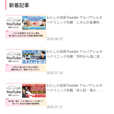
新着記事
わたしの名医Youtube アルバアレルギ
ークリニック札幌「ニキビが皮膚科で
も治らない理由｜繰り返す人が次に考
える治療を医師が解説」を公開いたし
ました。
2026.08.07
わたしの名医Youtube アルバアレルギ
ークリニック札幌「30代から急に老け
て見える男性へ｜医師が教える「最初
にやるべき3つ」」を公開いたしまし
た。
2026.07.24
わたしの名医Youtube アルバアレルギ
ークリニック札幌「赤ら顔・酒さ・ニ
キビ跡にVビームは効く？向いている
赤みを医師が徹底解説」を公開いたし
ました。
2026.07.17