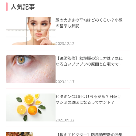
人気記事
顔の大きさの平均はどのくらい？小顔
の基準も解説
2023.12.12
【医師監修】稗粒腫の治し方は？気に
なる白いブツブツの原因と自宅ででき
るケアについて
2023.11.17
ビタミンCは朝つけちゃだめ？日焼け
やシミの原因になるってホント？
2021.09.22
【教えてドクター】防風通聖散の効果