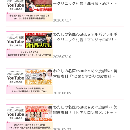
ークリニック札幌「赤ら顔・酒さ・ニ
キビ跡にVビームは効く？向いている赤
みを医師が徹底解説」を公開いたしま
した。
2026.07.17
わたしの名医Youtube アルバアレルギ
ークリニック札幌「マンジャロのリア
ル｜医師が明かす副作用・リバウン
ド・正しい使い方」を公開いたしまし
た。
2026.07.10
わたしの名医Youtube めぐ皮膚科・美
容皮膚科「”とおりすがりの皮膚科
医”がスレッズの肌悩みに本気で答えて
みた」を公開いたしました。
2026.06.05
わたしの名医Youtube めぐ皮膚科・美
容皮膚科「【ヒアルロン酸×ボトック
ス併用】ハイブリッド注入を美容皮膚
科医が徹底解説」を公開いたしまし
た。
2026.05.22