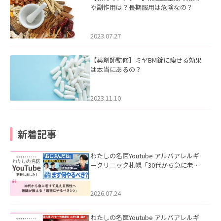
や副作用は？長期服用は危険なの？
2023.07.27
【薬剤師監修】ミヤBM錠に痩せる効果
は本当にあるの？
2023.11.10
新着記事
わたしの名医Youtube アルバアレルギ
ークリニック札幌「30代から急に老け
て見える男性へ｜医師が教える「最初
にやるべき3つ」」を公開いたしまし
た。
2026.07.24
わたしの名医Youtube アルバアレルギ