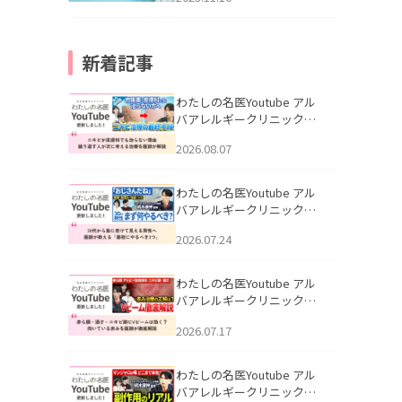
新着記事
わたしの名医Youtube アル
バアレルギークリニック札
幌「ニキビが皮膚科でも治
2026.08.07
らない理由｜繰り返す人が
次に考える治療を医師が解
説」を公開いたしました。
わたしの名医Youtube アル
バアレルギークリニック札
幌「30代から急に老けて見
2026.07.24
える男性へ｜医師が教える
「最初にやるべき3つ」」を
公開いたしました。
わたしの名医Youtube アル
バアレルギークリニック札
幌「赤ら顔・酒さ・ニキビ
2026.07.17
跡にVビームは効く？向いて
いる赤みを医師が徹底解
説」を公開いたしました。
わたしの名医Youtube アル
バアレルギークリニック札