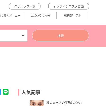
クリニック一覧
オンラインコスメ診断
題の院内メニュー
こだわりの成分
編集部コラム
人気記事
顔の大きさの平均はどのく