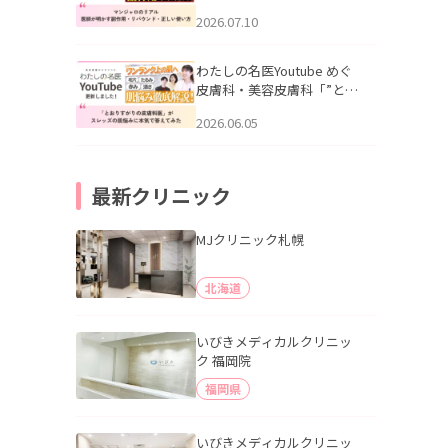
幌「マンジャロのリアル｜
2026.07.10
医師が明かす副作用・リバ
ウンド・正しい使い方」を
公開いたしました。
わたしの名医Youtube めぐ
皮膚科・美容皮膚科「”とお
りすがりの皮膚科医”がスレ
2026.06.05
ッズの肌悩みに本気で答え
てみた」を公開いたしまし
た。
最新クリニック
MJクリニック札幌
北海道
いびきメディカルクリニッ
ク 福岡院
福岡県
いびきメディカルクリニッ