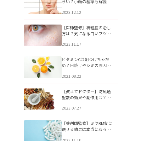
らい？小顔の基準も解説
2023.12.12
【医師監修】稗粒腫の治し
方は？気になる白いブツブ
ツの原因と自宅でできるケ
2023.11.17
アについて
ビタミンCは朝つけちゃだ
め？日焼けやシミの原因に
なるってホント？
2021.09.22
【教えてドクター】防風通
聖散の効果や副作用は？長
期服用は危険なの？
2023.07.27
【薬剤師監修】ミヤBM錠に
痩せる効果は本当にある
の？
2023.11.10