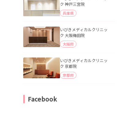
ク 神戸三宮院
兵庫県
いびきメディカルクリニッ
ク 大阪梅田院
大阪府
いびきメディカルクリニッ
ク 京都院
京都府
Facebook