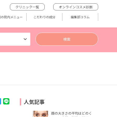
クリニック一覧
オンラインコスメ診断
題の院内メニュー
こだわりの成分
編集部コラム
人気記事
顔の大きさの平均はどのく