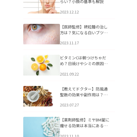
らい？小顔の基準も解説
2023.12.12
【医師監修】稗粒腫の治し
方は？気になる白いブツブ
ツの原因と自宅でできるケ
2023.11.17
アについて
ビタミンCは朝つけちゃだ
め？日焼けやシミの原因に
なるってホント？
2021.09.22
【教えてドクター】防風通
聖散の効果や副作用は？長
期服用は危険なの？
2023.07.27
【薬剤師監修】ミヤBM錠に
痩せる効果は本当にある
の？
2023.11.10