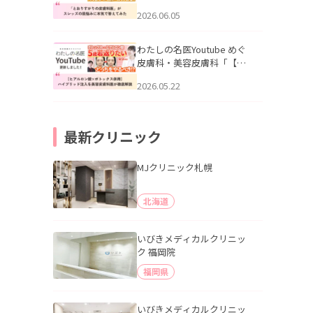
りすがりの皮膚科医”がスレ
2026.06.05
ッズの肌悩みに本気で答え
てみた」を公開いたしまし
た。
わたしの名医Youtube めぐ
皮膚科・美容皮膚科「【ヒ
アルロン酸×ボトックス併
2026.05.22
用】ハイブリッド注入を美
容皮膚科医が徹底解説」を
公開いたしました。
最新クリニック
MJクリニック札幌
北海道
いびきメディカルクリニッ
ク 福岡院
福岡県
いびきメディカルクリニッ