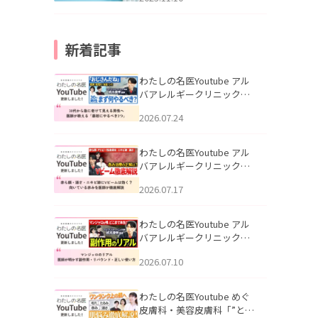
新着記事
わたしの名医Youtube アル
バアレルギークリニック札
幌「30代から急に老けて見
2026.07.24
える男性へ｜医師が教える
「最初にやるべき3つ」」を
公開いたしました。
わたしの名医Youtube アル
バアレルギークリニック札
幌「赤ら顔・酒さ・ニキビ
2026.07.17
跡にVビームは効く？向いて
いる赤みを医師が徹底解
説」を公開いたしました。
わたしの名医Youtube アル
バアレルギークリニック札
幌「マンジャロのリアル｜
2026.07.10
医師が明かす副作用・リバ
ウンド・正しい使い方」を
公開いたしました。
わたしの名医Youtube めぐ
皮膚科・美容皮膚科「”とお