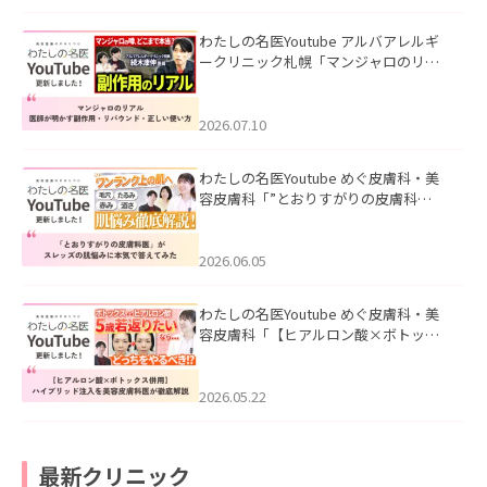
わたしの名医Youtube アルバアレルギ
ークリニック札幌「マンジャロのリア
ル｜医師が明かす副作用・リバウン
ド・正しい使い方」を公開いたしまし
た。
2026.07.10
わたしの名医Youtube めぐ皮膚科・美
容皮膚科「”とおりすがりの皮膚科
医”がスレッズの肌悩みに本気で答えて
みた」を公開いたしました。
2026.06.05
わたしの名医Youtube めぐ皮膚科・美
容皮膚科「【ヒアルロン酸×ボトック
ス併用】ハイブリッド注入を美容皮膚
科医が徹底解説」を公開いたしまし
た。
2026.05.22
最新クリニック