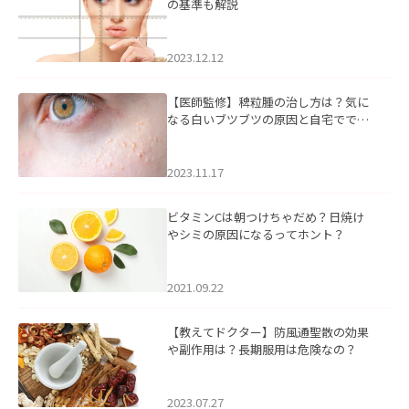
の基準も解説
2023.12.12
【医師監修】稗粒腫の治し方は？気に
なる白いブツブツの原因と自宅ででき
るケアについて
2023.11.17
ビタミンCは朝つけちゃだめ？日焼け
やシミの原因になるってホント？
2021.09.22
【教えてドクター】防風通聖散の効果
や副作用は？長期服用は危険なの？
2023.07.27