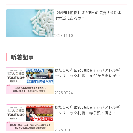
【薬剤師監修】ミヤBM錠に痩せる効果
は本当にあるの？
2023.11.10
新着記事
わたしの名医Youtube アルバアレルギ
ークリニック札幌「30代から急に老け
て見える男性へ｜医師が教える「最初
にやるべき3つ」」を公開いたしまし
た。
2026.07.24
わたしの名医Youtube アルバアレルギ
ークリニック札幌「赤ら顔・酒さ・ニ
キビ跡にVビームは効く？向いている赤
みを医師が徹底解説」を公開いたしま
した。
2026.07.17