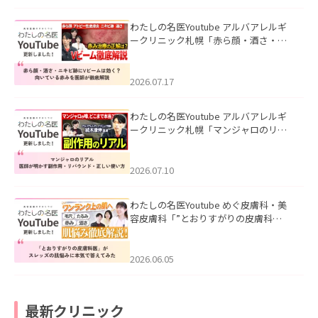
わたしの名医Youtube アルバアレルギ
ークリニック札幌「赤ら顔・酒さ・ニ
キビ跡にVビームは効く？向いている赤
みを医師が徹底解説」を公開いたしま
した。
2026.07.17
わたしの名医Youtube アルバアレルギ
ークリニック札幌「マンジャロのリア
ル｜医師が明かす副作用・リバウン
ド・正しい使い方」を公開いたしまし
た。
2026.07.10
わたしの名医Youtube めぐ皮膚科・美
容皮膚科「”とおりすがりの皮膚科
医”がスレッズの肌悩みに本気で答えて
みた」を公開いたしました。
2026.06.05
最新クリニック