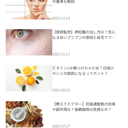
の基準も解説
2023.12.12
【医師監修】稗粒腫の治し方は？気に
なる白いブツブツの原因と自宅ででき
るケアについて
2023.11.17
ビタミンCは朝つけちゃだめ？日焼け
やシミの原因になるってホント？
2021.09.22
【教えてドクター】防風通聖散の効果
や副作用は？長期服用は危険なの？
2023.07.27