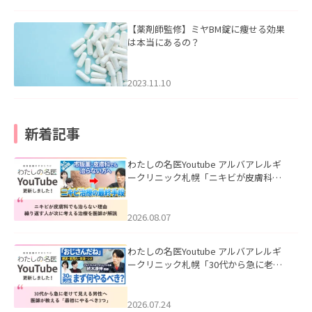
【薬剤師監修】ミヤBM錠に痩せる効果
は本当にあるの？
2023.11.10
新着記事
わたしの名医Youtube アルバアレルギ
ークリニック札幌「ニキビが皮膚科で
も治らない理由｜繰り返す人が次に考
える治療を医師が解説」を公開いたし
ました。
2026.08.07
わたしの名医Youtube アルバアレルギ
ークリニック札幌「30代から急に老け
て見える男性へ｜医師が教える「最初
にやるべき3つ」」を公開いたしまし
た。
2026.07.24