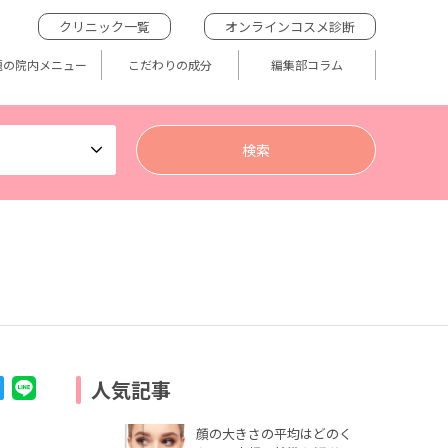
クリニック一覧
オンラインコスメ診断
題の院内メニュー
こだわりの成分
編集部コラム
人気記事
顔の大きさの平均はどのく