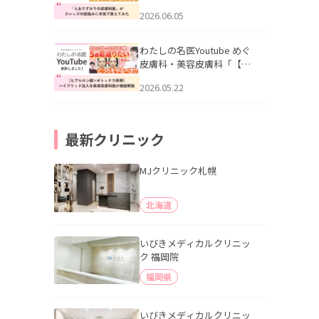
りすがりの皮膚科医”がスレ
2026.06.05
ッズの肌悩みに本気で答え
てみた」を公開いたしまし
た。
わたしの名医Youtube めぐ
皮膚科・美容皮膚科「【ヒ
アルロン酸×ボトックス併
2026.05.22
用】ハイブリッド注入を美
容皮膚科医が徹底解説」を
公開いたしました。
最新クリニック
MJクリニック札幌
北海道
いびきメディカルクリニッ
ク 福岡院
福岡県
いびきメディカルクリニッ