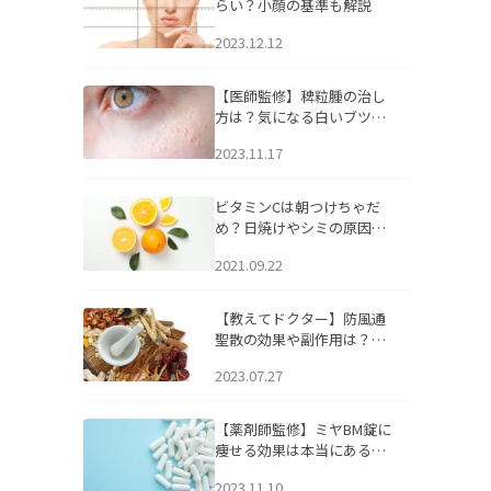
らい？小顔の基準も解説
2023.12.12
【医師監修】稗粒腫の治し
方は？気になる白いブツブ
ツの原因と自宅でできるケ
2023.11.17
アについて
ビタミンCは朝つけちゃだ
め？日焼けやシミの原因に
なるってホント？
2021.09.22
【教えてドクター】防風通
聖散の効果や副作用は？長
期服用は危険なの？
2023.07.27
【薬剤師監修】ミヤBM錠に
痩せる効果は本当にある
の？
2023.11.10