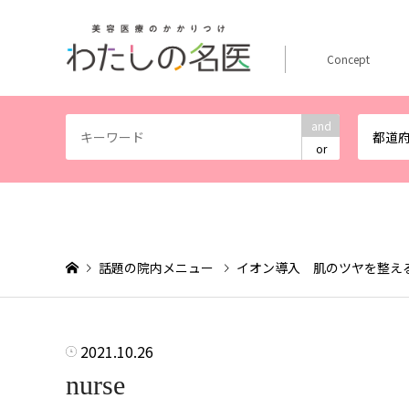
Concept
and
都道
or
話題の院内メニュー
イオン導入 肌のツヤを整え
2021.10.26
nurse