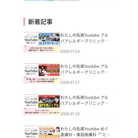
新着記事
わたしの名医Youtube アル
バアレルギークリニック札
幌「30代から急に老けて見
2026.07.24
える男性へ｜医師が教える
「最初にやるべき3つ」」を
公開いたしました。
わたしの名医Youtube アル
バアレルギークリニック札
幌「赤ら顔・酒さ・ニキビ
2026.07.17
跡にVビームは効く？向いて
いる赤みを医師が徹底解
説」を公開いたしました。
わたしの名医Youtube アル
バアレルギークリニック札
幌「マンジャロのリアル｜
2026.07.10
医師が明かす副作用・リバ
ウンド・正しい使い方」を
公開いたしました。
わたしの名医Youtube めぐ
皮膚科・美容皮膚科「”とお