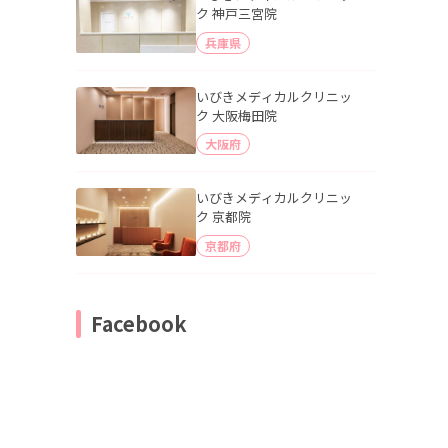
ク 神戸三宮院
兵庫県
いびきメディカルクリニッ
ク 大阪梅田院
大阪府
いびきメディカルクリニッ
ク 京都院
京都府
Facebook