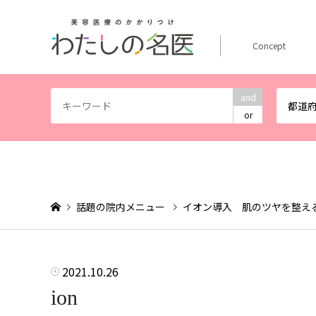
Concept
and
都道
or
話題の院内メニュー
イオン導入 肌のツヤを整え
2021.10.26
ion