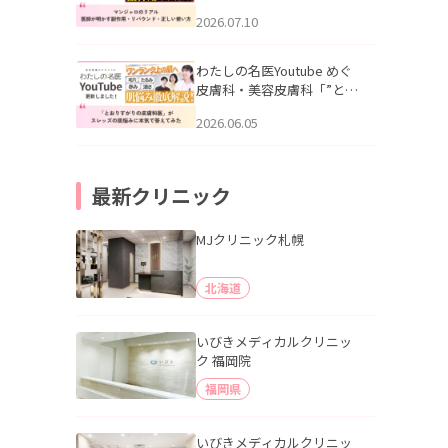
幌「マンジャロのリアル｜
2026.07.10
医師が明かす副作用・リバ
ウンド・正しい使い方」を
公開いたしました。
わたしの名医Youtube めぐ
皮膚科・美容皮膚科「”とお
りすがりの皮膚科医”がスレ
2026.06.05
ッズの肌悩みに本気で答え
てみた」を公開いたしまし
た。
最新クリニック
MJクリニック札幌
北海道
いびきメディカルクリニッ
ク 福岡院
福岡県
いびきメディカルクリニッ