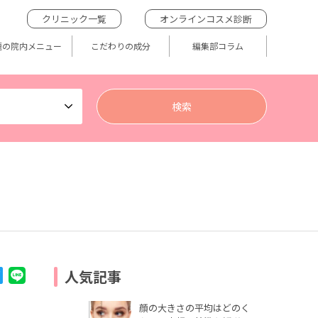
クリニック一覧
オンラインコスメ診断
題の院内メニュー
こだわりの成分
編集部コラム
人気記事
顔の大きさの平均はどのく