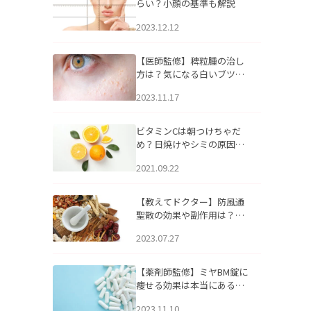
らい？小顔の基準も解説
2023.12.12
【医師監修】稗粒腫の治し
方は？気になる白いブツブ
ツの原因と自宅でできるケ
2023.11.17
アについて
ビタミンCは朝つけちゃだ
め？日焼けやシミの原因に
なるってホント？
2021.09.22
【教えてドクター】防風通
聖散の効果や副作用は？長
期服用は危険なの？
2023.07.27
【薬剤師監修】ミヤBM錠に
痩せる効果は本当にある
の？
2023.11.10