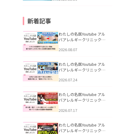
新着記事
わたしの名医Youtube アル
バアレルギークリニック札
幌「ニキビが皮膚科でも治
2026.08.07
らない理由｜繰り返す人が
次に考える治療を医師が解
説」を公開いたしました。
わたしの名医Youtube アル
バアレルギークリニック札
幌「30代から急に老けて見
2026.07.24
える男性へ｜医師が教える
「最初にやるべき3つ」」を
公開いたしました。
わたしの名医Youtube アル
バアレルギークリニック札
幌「赤ら顔・酒さ・ニキビ
2026.07.17
跡にVビームは効く？向いて
いる赤みを医師が徹底解
説」を公開いたしました。
わたしの名医Youtube アル
バアレルギークリニック札