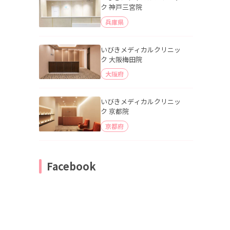
ク 神戸三宮院
兵庫県
いびきメディカルクリニッ
ク 大阪梅田院
大阪府
いびきメディカルクリニッ
ク 京都院
京都府
Facebook