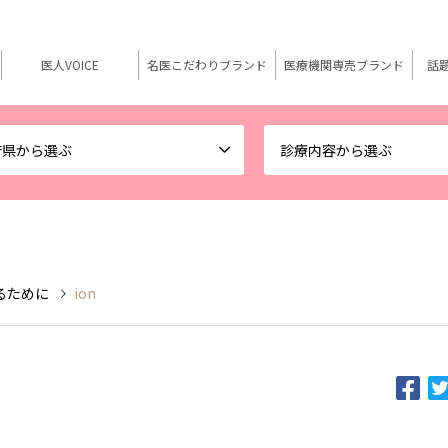
医人VOICE
名医こだわりブランド
医療機関専売ブランド
話
府県から選ぶ
診療内容から選ぶ
るために
ion