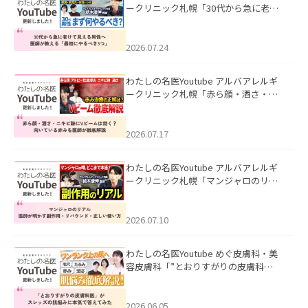
ークリニック札幌「30代から急に老け
て見える男性へ｜医師が教える「最初
にやるべき3つ」」を公開いたしまし
た。
2026.07.24
わたしの名医Youtube アルバアレルギ
ークリニック札幌「赤ら顔・酒さ・ニ
キビ跡にVビームは効く？向いている赤
みを医師が徹底解説」を公開いたしま
した。
2026.07.17
わたしの名医Youtube アルバアレルギ
ークリニック札幌「マンジャロのリア
ル｜医師が明かす副作用・リバウン
ド・正しい使い方」を公開いたしまし
た。
2026.07.10
わたしの名医Youtube めぐ皮膚科・美
容皮膚科「”とおりすがりの皮膚科
医”がスレッズの肌悩みに本気で答えて
みた」を公開いたしました。
2026.06.05