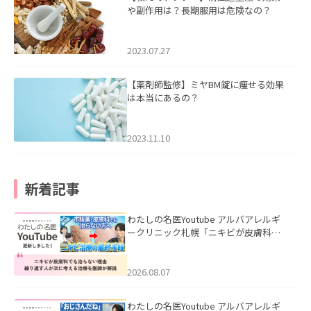
や副作用は？長期服用は危険なの？
2023.07.27
【薬剤師監修】ミヤBM錠に痩せる効果
は本当にあるの？
2023.11.10
新着記事
わたしの名医Youtube アルバアレルギ
ークリニック札幌「ニキビが皮膚科で
も治らない理由｜繰り返す人が次に考
える治療を医師が解説」を公開いたし
ました。
2026.08.07
わたしの名医Youtube アルバアレルギ