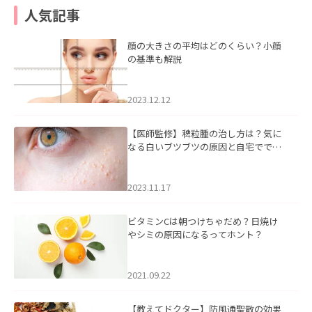
人気記事
顔の大きさの平均はどのくらい？小顔
の基準も解説
2023.12.12
【医師監修】稗粒腫の治し方は？気に
なる白いブツブツの原因と自宅ででき
るケアについて
2023.11.17
ビタミンCは朝つけちゃだめ？日焼け
やシミの原因になるってホント？
2021.09.22
【教えてドクター】防風通聖散の効果