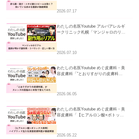
赤みを医師が徹底解説」を公開いたし
ました。
2026.07.17
わたしの名医Youtube アルバアレルギ
ークリニック札幌「マンジャロのリア
ル｜医師が明かす副作用・リバウン
ド・正しい使い方」を公開いたしまし
た。
2026.07.10
わたしの名医Youtube めぐ皮膚科・美
容皮膚科「”とおりすがりの皮膚科
医”がスレッズの肌悩みに本気で答えて
みた」を公開いたしました。
2026.06.05
わたしの名医Youtube めぐ皮膚科・美
容皮膚科「【ヒアルロン酸×ボトック
ス併用】ハイブリッド注入を美容皮膚
科医が徹底解説」を公開いたしまし
た。
2026.05.22