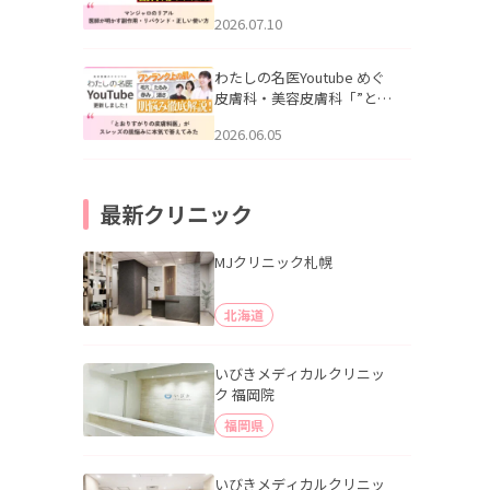
幌「マンジャロのリアル｜
2026.07.10
医師が明かす副作用・リバ
ウンド・正しい使い方」を
公開いたしました。
わたしの名医Youtube めぐ
皮膚科・美容皮膚科「”とお
りすがりの皮膚科医”がスレ
2026.06.05
ッズの肌悩みに本気で答え
てみた」を公開いたしまし
た。
最新クリニック
MJクリニック札幌
北海道
いびきメディカルクリニッ
ク 福岡院
福岡県
いびきメディカルクリニッ