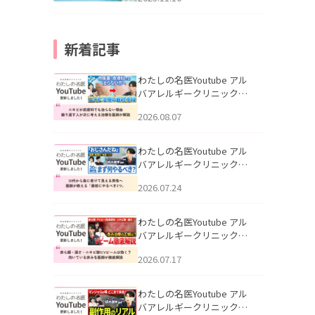
新着記事
わたしの名医Youtube アル
バアレルギークリニック札
幌「ニキビが皮膚科でも治
2026.08.07
らない理由｜繰り返す人が
次に考える治療を医師が解
説」を公開いたしました。
わたしの名医Youtube アル
バアレルギークリニック札
幌「30代から急に老けて見
2026.07.24
える男性へ｜医師が教える
「最初にやるべき3つ」」を
公開いたしました。
わたしの名医Youtube アル
バアレルギークリニック札
幌「赤ら顔・酒さ・ニキビ
2026.07.17
跡にVビームは効く？向いて
いる赤みを医師が徹底解
説」を公開いたしました。
わたしの名医Youtube アル
バアレルギークリニック札