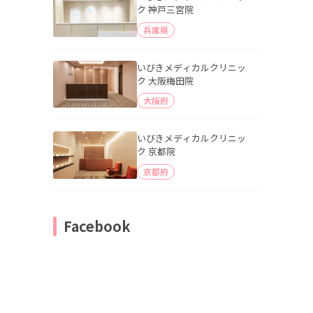
ク 神戸三宮院
兵庫県
いびきメディカルクリニッ
ク 大阪梅田院
大阪府
いびきメディカルクリニッ
ク 京都院
京都府
Facebook