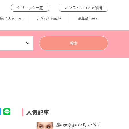
クリニック一覧
オンラインコスメ診断
題の院内メニュー
こだわりの成分
編集部コラム
人気記事
顔の大きさの平均はどのく