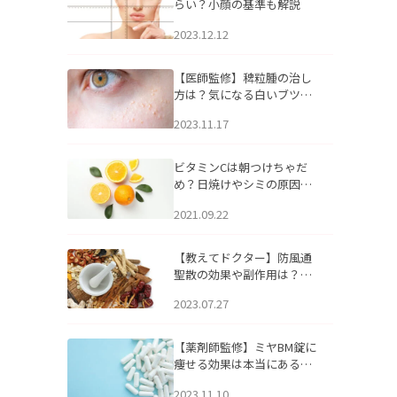
らい？小顔の基準も解説
2023.12.12
【医師監修】稗粒腫の治し
方は？気になる白いブツブ
ツの原因と自宅でできるケ
2023.11.17
アについて
ビタミンCは朝つけちゃだ
め？日焼けやシミの原因に
なるってホント？
2021.09.22
【教えてドクター】防風通
聖散の効果や副作用は？長
期服用は危険なの？
2023.07.27
【薬剤師監修】ミヤBM錠に
痩せる効果は本当にある
の？
2023.11.10