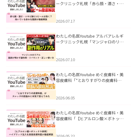
ークリニック札幌「赤ら顔・酒さ・ニ
キビ跡にVビームは効く？向いている赤
みを医師が徹底解説」を公開いたしま
した。
2026.07.17
わたしの名医Youtube アルバアレルギ
ークリニック札幌「マンジャロのリア
ル｜医師が明かす副作用・リバウン
ド・正しい使い方」を公開いたしまし
た。
2026.07.10
わたしの名医Youtube めぐ皮膚科・美
容皮膚科「”とおりすがりの皮膚科
医”がスレッズの肌悩みに本気で答えて
みた」を公開いたしました。
2026.06.05
わたしの名医Youtube めぐ皮膚科・美
容皮膚科「【ヒアルロン酸×ボトック
ス併用】ハイブリッド注入を美容皮膚
科医が徹底解説」を公開いたしまし
た。
2026.05.22