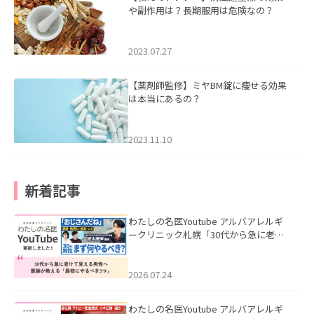
や副作用は？長期服用は危険なの？
2023.07.27
【薬剤師監修】ミヤBM錠に痩せる効果
は本当にあるの？
2023.11.10
新着記事
わたしの名医Youtube アルバアレルギ
ークリニック札幌「30代から急に老け
て見える男性へ｜医師が教える「最初
にやるべき3つ」」を公開いたしまし
た。
2026.07.24
わたしの名医Youtube アルバアレルギ