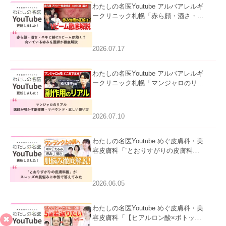
わたしの名医Youtube アルバアレルギ
ークリニック札幌「赤ら顔・酒さ・ニ
キビ跡にVビームは効く？向いている
赤みを医師が徹底解説」を公開いたし
ました。
2026.07.17
わたしの名医Youtube アルバアレルギ
ークリニック札幌「マンジャロのリア
ル｜医師が明かす副作用・リバウン
ド・正しい使い方」を公開いたしまし
た。
2026.07.10
わたしの名医Youtube めぐ皮膚科・美
容皮膚科「”とおりすがりの皮膚科
医”がスレッズの肌悩みに本気で答えて
みた」を公開いたしました。
2026.06.05
わたしの名医Youtube めぐ皮膚科・美
容皮膚科「【ヒアルロン酸×ボトック