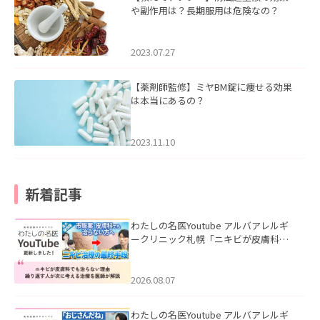
や副作用は？長期服用は危険なの？
2023.07.27
【薬剤師監修】ミヤBM錠に痩せる効果
は本当にあるの？
2023.11.10
新着記事
わたしの名医Youtube アルバアレルギ
ークリニック札幌「ニキビが皮膚科で
も治らない理由｜繰り返す人が次に考
える治療を医師が解説」を公開いたし
ました。
2026.08.07
わたしの名医Youtube アルバアレルギ