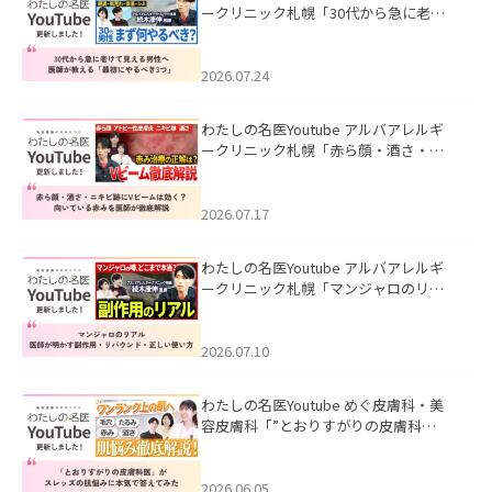
ークリニック札幌「30代から急に老け
て見える男性へ｜医師が教える「最初
にやるべき3つ」」を公開いたしまし
た。
2026.07.24
わたしの名医Youtube アルバアレルギ
ークリニック札幌「赤ら顔・酒さ・ニ
キビ跡にVビームは効く？向いている赤
みを医師が徹底解説」を公開いたしま
した。
2026.07.17
わたしの名医Youtube アルバアレルギ
ークリニック札幌「マンジャロのリア
ル｜医師が明かす副作用・リバウン
ド・正しい使い方」を公開いたしまし
た。
2026.07.10
わたしの名医Youtube めぐ皮膚科・美
容皮膚科「”とおりすがりの皮膚科
医”がスレッズの肌悩みに本気で答えて
みた」を公開いたしました。
2026.06.05