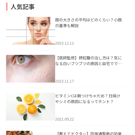
人気記事
顔の大きさの平均はどのくらい？小顔
の基準も解説
2023.12.12
【医師監修】稗粒腫の治し方は？気に
なる白いブツブツの原因と自宅ででき
るケアについて
2023.11.17
ビタミンCは朝つけちゃだめ？日焼け
やシミの原因になるってホント？
2021.09.22
【教えてドクター】防風通聖散の効果