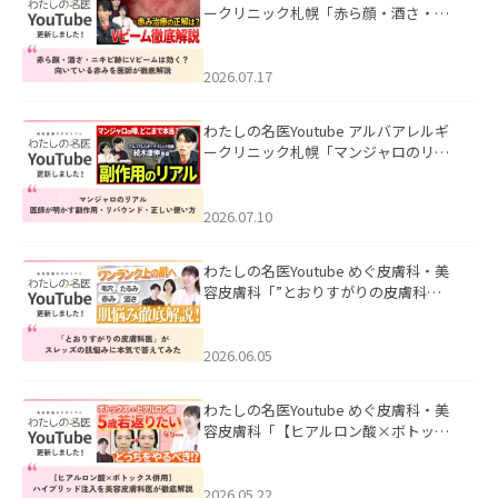
ークリニック札幌「赤ら顔・酒さ・ニ
キビ跡にVビームは効く？向いている赤
みを医師が徹底解説」を公開いたしま
した。
2026.07.17
わたしの名医Youtube アルバアレルギ
ークリニック札幌「マンジャロのリア
ル｜医師が明かす副作用・リバウン
ド・正しい使い方」を公開いたしまし
た。
2026.07.10
わたしの名医Youtube めぐ皮膚科・美
容皮膚科「”とおりすがりの皮膚科
医”がスレッズの肌悩みに本気で答えて
みた」を公開いたしました。
2026.06.05
わたしの名医Youtube めぐ皮膚科・美
容皮膚科「【ヒアルロン酸×ボトック
ス併用】ハイブリッド注入を美容皮膚
科医が徹底解説」を公開いたしまし
た。
2026.05.22