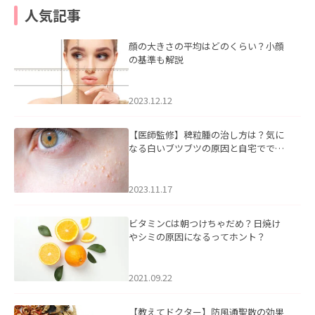
人気記事
顔の大きさの平均はどのくらい？小顔
の基準も解説
2023.12.12
【医師監修】稗粒腫の治し方は？気に
なる白いブツブツの原因と自宅ででき
るケアについて
2023.11.17
ビタミンCは朝つけちゃだめ？日焼け
やシミの原因になるってホント？
2021.09.22
【教えてドクター】防風通聖散の効果