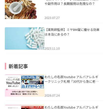
や副作用は？長期服用は危険なの？
2023.07.27
【薬剤師監修】ミヤBM錠に痩せる効果
は本当にあるの？
2023.11.10
新着記事
わたしの名医Youtube アルバアレルギ
ークリニック札幌「30代から急に老け
て見える男性へ｜医師が教える「最初
にやるべき3つ」」を公開いたしまし
た。
2026.07.24
わたしの名医Youtube アルバアレルギ