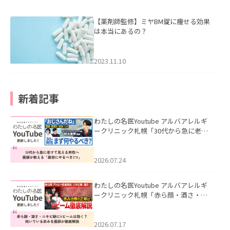
【薬剤師監修】ミヤBM錠に痩せる効果
は本当にあるの？
2023.11.10
新着記事
わたしの名医Youtube アルバアレルギ
ークリニック札幌「30代から急に老け
て見える男性へ｜医師が教える「最初
にやるべき3つ」」を公開いたしまし
た。
2026.07.24
わたしの名医Youtube アルバアレルギ
ークリニック札幌「赤ら顔・酒さ・ニ
キビ跡にVビームは効く？向いている赤
みを医師が徹底解説」を公開いたしま
した。
2026.07.17