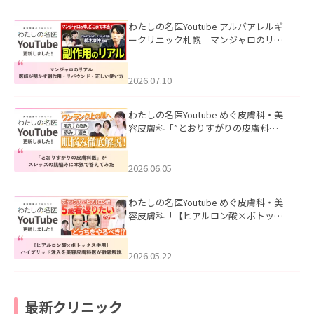
わたしの名医Youtube アルバアレルギ
ークリニック札幌「マンジャロのリア
ル｜医師が明かす副作用・リバウン
ド・正しい使い方」を公開いたしまし
た。
2026.07.10
わたしの名医Youtube めぐ皮膚科・美
容皮膚科「”とおりすがりの皮膚科
医”がスレッズの肌悩みに本気で答えて
みた」を公開いたしました。
2026.06.05
わたしの名医Youtube めぐ皮膚科・美
容皮膚科「【ヒアルロン酸×ボトック
ス併用】ハイブリッド注入を美容皮膚
科医が徹底解説」を公開いたしまし
た。
2026.05.22
最新クリニック