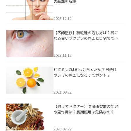
の基準も解説
2023.12.12
【医師監修】稗粒腫の治し方は？気に
なる白いブツブツの原因と自宅ででき
るケアについて
2023.11.17
ビタミンCは朝つけちゃだめ？日焼け
やシミの原因になるってホント？
2021.09.22
【教えてドクター】防風通聖散の効果
や副作用は？長期服用は危険なの？
2023.07.27